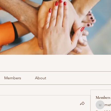
Members
About
Members
met
methowv