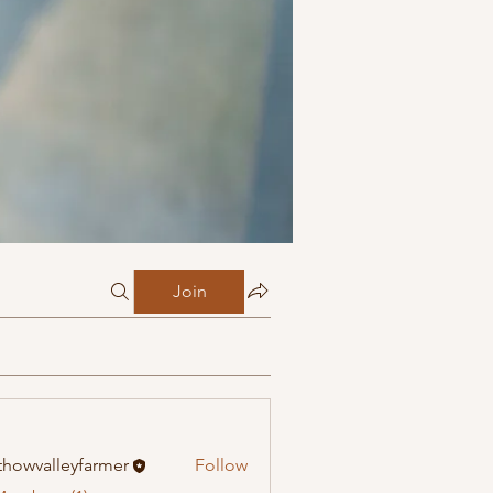
Join
howvalleyfarmer
Follow
alleyfarmer