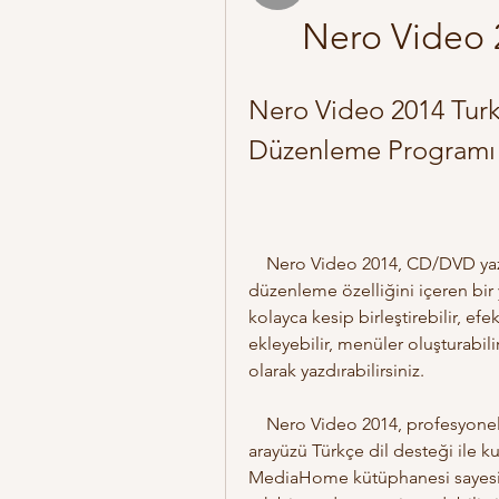
Nero Video 2
Nero Video 2014 Turkc
Düzenleme Programı
    Nero Video 2014, CD/DVD yazdırma programı olarak bilinen Nero'nun video 
düzenleme özelliğini içeren bir y
kolayca kesip birleştirebilir, efek
ekleyebilir, menüler oluşturabili
olarak yazdırabilirsiniz.
    Nero Video 2014, profesyonel kalitede video düzenleme sunar. Programın 
arayüzü Türkçe dil desteği ile 
MediaHome kütüphanesi sayesinde 