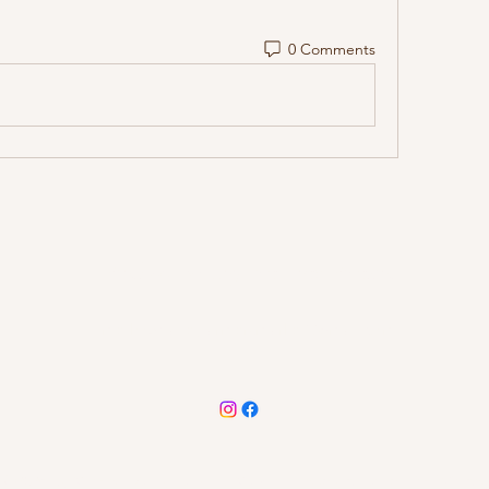
0 Comments
Methow Valley Farmers Market
methowvalleyfarmersmarket@gmail.com
©2026 by Methow Valley Farmers Market. Proudly created with Wix.co