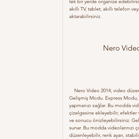
tek bir yerde organize edebilirs
akıllı TV, tablet, akıllı telefon 
aktarabilirsiniz.
Nero Video
    Nero Video 2014, video düzenleme için iki mod sunar: Express Modu ve 
Gelişmiş Modu. Express Modu, vi
yapmanızı sağlar. Bu modda vide
çizelgesine ekleyebilir, efektler 
ve sonucu önizleyebilirsiniz. Ge
sunar. Bu modda videolarınızı ço
düzenleyebilir, renk ayarı, stabil