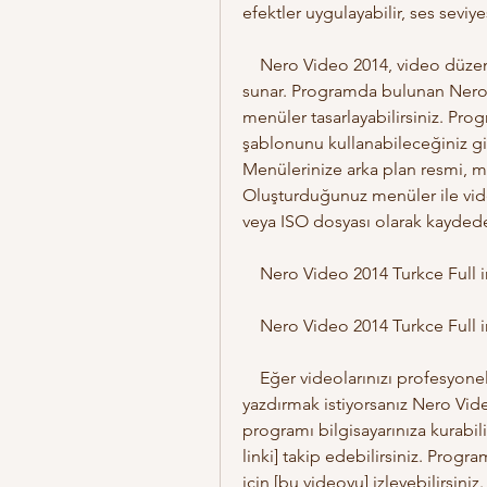
efektler uygulayabilir, ses seviyes
    Nero Video 2014, video düzenlemenin yanında disk oluşturma özelliği de 
sunar. Programda bulunan Nero D
menüler tasarlayabilirsiniz. Pro
şablonunu kullanabileceğiniz gi
Menülerinize arka plan resmi, müz
Oluşturduğunuz menüler ile video
veya ISO dosyası olarak kaydedeb
    Nero Video 2014 Turkce Fu
    Nero Video 2014 Turkce Fu
    Eğer videolarınızı profesyonel bir şekilde düzenlemek ve disk olarak 
yazdırmak istiyorsanız Nero Vide
programı bilgisayarınıza kurabil
linki] takip edebilirsiniz. Progr
için [bu videoyu] izleyebilirsiniz.