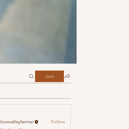
Join
howvalleyfarmer
Follow
alleyfarmer