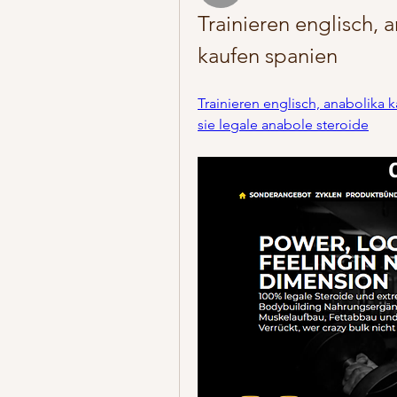
Trainieren englisch, a
kaufen spanien
Trainieren englisch, anabolika k
sie legale anabole steroide