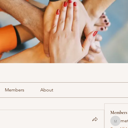
Members
About
Members
met
methowv