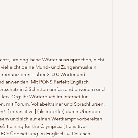
chst, um englische Wörter auszusprechen, nicht 
u vielleicht deine Mund- und Zungenmuskeln 
 kommunizieren – über 2. 000 Wörter und 
d anwenden. Mit PONS Perfekt Englisch 
tschatz in 3 Schritten umfassend erweitern und 
 leo. Org: Ihr Wörterbuch im Internet für ­
n, mit Forum, Vokabeltrainer und Sprachkursen. 
iːrən/. [ intransitive ] (als Sportler) durch Übungen 
sern und sich auf einen Wettkampf vorbereiten. 
’s training for the Olympics. [ transitive-
b - LEO: Übersetzung im ­Englisch ⇔ Deutsch 