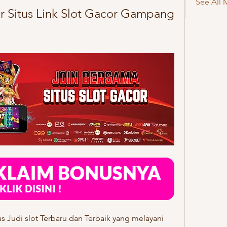
See All 
r Situs Link Slot Gacor Gampang 
s Judi slot Terbaru dan Terbaik yang melayani 