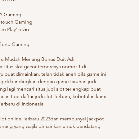
 KA Gaming
netouch Gaming
aru Play’ n Go
pTrend Gaming
n
baru Mudah Menang Bonus Duit Asli
situs slot gacor terpercaya nomor 1 di 
 buat dimainkan, telah tidak aneh bila game ini 
g di bandingkan dengan game taruhan judi 
g lagi mencari situs judi slot terlengkap buat 
i tipe daftar judi slot Terbaru, kebetulan kami 
erbaru di Indonesia.
 slot online Terbaru 2023dan mempunyai jackpot 
enang yang wajib dimainkan untuk pendatang 