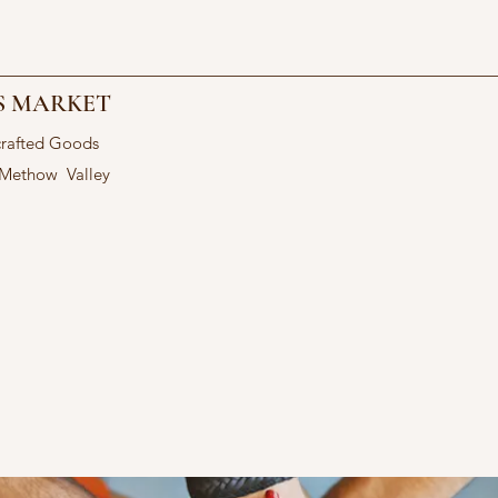
S MARKET
crafted Goods
 Methow Valley