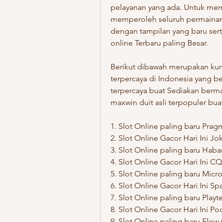
pelayanan yang ada. Untuk membe
memperoleh seluruh permainan j
dengan tampilan yang baru serta
online Terbaru paling Besar.
Berikut dibawah merupakan kump
terpercaya di Indonesia yang be
terpercaya buat Sediakan ber
maxwin duit asli terpopuler bu
1. Slot Online paling baru Pragm
2. Slot Online Gacor Hari Ini Jo
3. Slot Online paling baru Hab
4. Slot Online Gacor Hari Ini C
5. Slot Online paling baru Mic
6. Slot Online Gacor Hari Ini 
7. Slot Online paling baru Playt
8. Slot Online Gacor Hari Ini P
9. Slot Online paling baru Flo