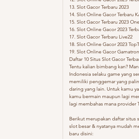
13. Slot Gacor Terbaru 2023
14. Slot Online Gacor Terbaru
15. Slot Gacor Terbaru 2023 O
16. Slot Online Gacor 2023 Terb
17. Slot Gacor Terbaru Live22
18. Slot Online Gacor 2023 To
19. Slot Online Gacor Gamatro
Daftar 10 Situs Slot Gacor Ter
Tentu kalian bimbang kan? Mana 
Indonesia selaku game yang seru
memiliki penggemar yang palin
daring yang lain. Untuk kamu yan
kamu bermain maupun lagi mencar
lagi membahas mana provider T
Berikut merupakan daftar situs
slot besar & nyatanya mudah m
baru disini: