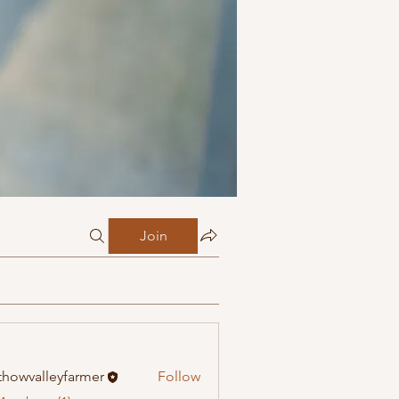
Join
howvalleyfarmer
Follow
alleyfarmer