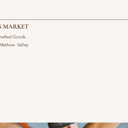
S MARKET
crafted Goods
 Methow Valley