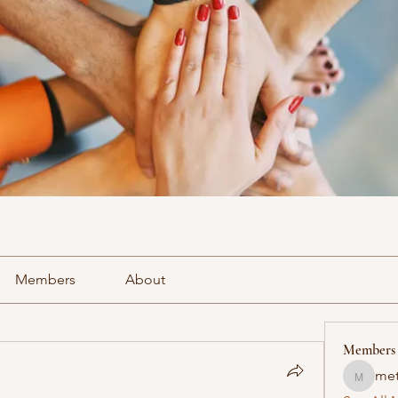
Members
About
Members
met
methowv