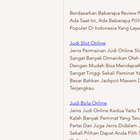
Berdasarkan Beberapa Review P
Ada Saat Ini, Ada Beberapa Pili
Populer Di Indonesia Yang Layak
Judi Slot Online
Jenis Permainan Judi Online Sl
Sangat Banyak Dimainkan Oleh K
Dengan Mudah Bisa Mendapatk
Sangat Tinggi Sekali Peminat 
Besar Bahkan Jackpot Maxwin D
Terjangkau.
Judi Bola Online
Jenis Judi Online Kedua Yaitu 
Kalah Banyak Peminat Yang Tar
Partai Dan Juga Jenis Didalam J
Sekali Pilihan Dapat Anda Pilih