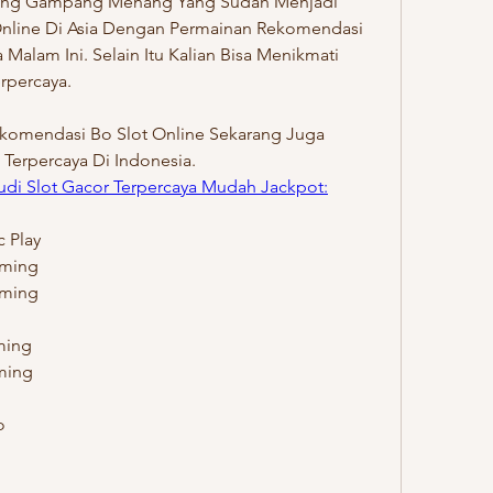
Yang Gampang Menang Yang Sudah Menjadi 
Online Di Asia Dengan Permainan Rekomendasi 
 Malam Ini. Selain Itu Kalian Bisa Menikmati 
rpercaya.
komendasi Bo Slot Online Sekarang Juga 
 Terpercaya Di Indonesia. 
Judi Slot Gacor Terpercaya Mudah Jackpot:
c Play
aming
aming
ming
ming
o
o