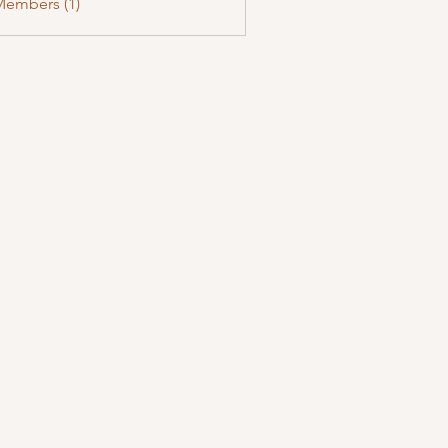
Members (1)