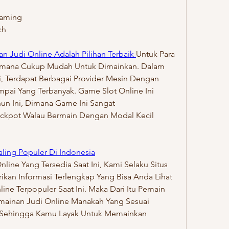
Gaming
ch
n Judi Online Adalah Pilihan Terbaik 
Untuk Para 
mana Cukup Mudah Untuk Dimainkan. Dalam 
, Terdapat Berbagai Provider Mesin Dengan 
mpai Yang Terbanyak. Game Slot Online Ini 
un Ini, Dimana Game Ini Sangat 
ckpot Walau Bermain Dengan Modal Kecil 
aling Populer Di Indonesia
ine Yang Tersedia Saat Ini, Kami Selaku Situs 
kan Informasi Terlengkap Yang Bisa Anda Lihat 
ne Terpopuler Saat Ini. Maka Dari Itu Pemain 
ermainan Judi Online Manakah Yang Sesuai 
Sehingga Kamu Layak Untuk Memainkan 