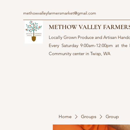
methowvalleyfarmersmarket@gmail.com
METHOW VALLEY FARMER
Locally Grown Produce and Artisan Hand
Every Saturday 9:00am-12:00pm at the
Community center in Twisp, WA
Home
Groups
Group