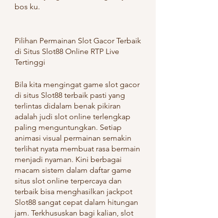
bos ku.
Pilihan Permainan Slot Gacor Terbaik 
di Situs Slot88 Online RTP Live 
Tertinggi
Bila kita mengingat game slot gacor 
di situs Slot88 terbaik pasti yang 
terlintas didalam benak pikiran 
adalah judi slot online terlengkap 
paling menguntungkan. Setiap 
animasi visual permainan semakin 
terlihat nyata membuat rasa bermain 
menjadi nyaman. Kini berbagai 
macam sistem dalam daftar game 
situs slot online terpercaya dan 
terbaik bisa menghasilkan jackpot 
Slot88 sangat cepat dalam hitungan 
jam. Terkhususkan bagi kalian, slot  