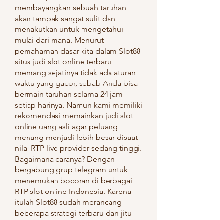
membayangkan sebuah taruhan 
akan tampak sangat sulit dan 
menakutkan untuk mengetahui 
mulai dari mana. Menurut 
pemahaman dasar kita dalam Slot88 
situs judi slot online terbaru 
memang sejatinya tidak ada aturan 
waktu yang gacor, sebab Anda bisa 
bermain taruhan selama 24 jam 
setiap harinya. Namun kami memiliki 
rekomendasi memainkan judi slot 
online uang asli agar peluang 
menang menjadi lebih besar disaat 
nilai RTP live provider sedang tinggi. 
Bagaimana caranya? Dengan 
bergabung grup telegram untuk 
menemukan bocoran di berbagai 
RTP slot online Indonesia. Karena 
itulah Slot88 sudah merancang 
beberapa strategi terbaru dan jitu 