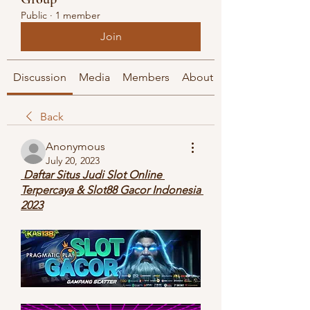
Public
·
1 member
Join
Discussion
Media
Members
About
Back
Anonymous
July 20, 2023
 Daftar Situs Judi Slot Online 
Terpercaya & Slot88 Gacor Indonesia 
2023