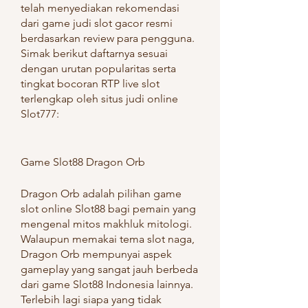
telah menyediakan rekomendasi 
dari game judi slot gacor resmi 
berdasarkan review para pengguna. 
Simak berikut daftarnya sesuai 
dengan urutan popularitas serta 
tingkat bocoran RTP live slot 
terlengkap oleh situs judi online 
Slot777:
Game Slot88 Dragon Orb
Dragon Orb adalah pilihan game 
slot online Slot88 bagi pemain yang 
mengenal mitos makhluk mitologi. 
Walaupun memakai tema slot naga, 
Dragon Orb mempunyai aspek 
gameplay yang sangat jauh berbeda 
dari game Slot88 Indonesia lainnya. 
Terlebih lagi siapa yang tidak 