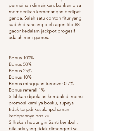
permainan dimainkan, bahkan bisa 
memberikan kemenangan berlipat 
ganda. Salah satu contoh fitur yang 
sudah dirancang oleh agen Slot88 
gacor kedalam jackpot progesif 
adalah mini games.
Bonus 100%
Bonus 50%
Bonus 25%
Bonus 10%
Bonus mingguan turnover 0.7%
Bonus referall 1%
Silahkan dipelajari kembali di menu 
promosi kami ya bosku, supaya 
tidak terjadi kesalahpahaman 
kedepannya bos ku.
Silhakan hubungin Santi kembali, 
bila ada yang tidak dimengerti ya 