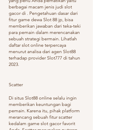
yang perlu Anda perhatikan yaitu 
berbagai macam jenis judi slot 
gacor di . Pengetahuan dasar dari 
fitur game dewa Slot 88 jp, bisa 
memberikan jawaban dari teka-teki 
para pemain dalam merencanakan 
sebuah strategi bermain. Lihatlah 
daftar slot online terpercaya 
menurut analisa dari agen Slot88 
terhadap provider Slot777 di tahun 
2023.
Scatter
Di situs Slot88 online selalu ingin 
memberikan keuntungan bagi 
pemain. Karena itu, pihak platform 
merancang sebuah fitur scatter 
kedalam game slot gacor favorit 
Anda. Scatter merupakan putaran 