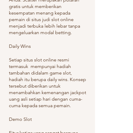
gratis untuk memberikan 
kesempatan menang kepada 
pemain di situs judi slot online 
menjadi terbuka lebih lebar tanpa 
mengeluarkan modal betting.
Daily Wins
Setiap situs slot online resmi 
termasuk  mempunyai hadiah 
tambahan didalam game slot, 
hadiah itu berupa daily wins. Konsep 
tersebut diberikan untuk 
menambahkan kemenangan jackpot 
uang asli setiap hari dengan cuma-
cuma kepada semua pemain.
Demo Slot
Fitur ketiga yang sangat berguna 