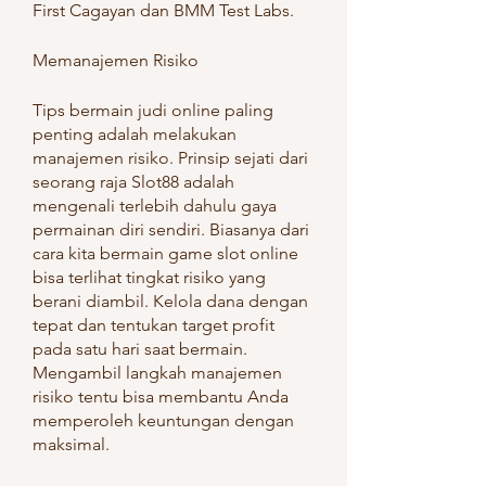
First Cagayan dan BMM Test Labs.
Memanajemen Risiko
Tips bermain judi online paling 
penting adalah melakukan 
manajemen risiko. Prinsip sejati dari 
seorang raja Slot88 adalah 
mengenali terlebih dahulu gaya 
permainan diri sendiri. Biasanya dari 
cara kita bermain game slot online 
bisa terlihat tingkat risiko yang 
berani diambil. Kelola dana dengan 
tepat dan tentukan target profit 
pada satu hari saat bermain. 
Mengambil langkah manajemen 
risiko tentu bisa membantu Anda 
memperoleh keuntungan dengan 
maksimal.