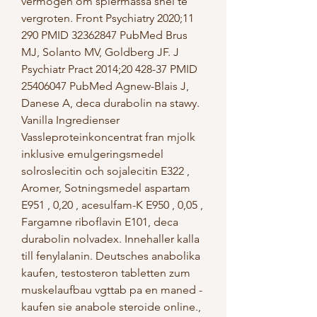
vermogen om spiermassa snel te 
vergroten. Front Psychiatry 2020;11 
290 PMID 32362847 PubMed Brus 
MJ, Solanto MV, Goldberg JF. J 
Psychiatr Pract 2014;20 428-37 PMID 
25406047 PubMed Agnew-Blais J, 
Danese A, deca durabolin na stawy. 
Vanilla Ingredienser 
Vassleproteinkoncentrat fran mjolk 
inklusive emulgeringsmedel 
solroslecitin och sojalecitin E322 , 
Aromer, Sotningsmedel aspartam 
E951 , 0,20 , acesulfam-K E950 , 0,05 , 
Fargamne riboflavin E101, deca 
durabolin nolvadex. Innehaller kalla 
till fenylalanin. Deutsches anabolika 
kaufen, testosteron tabletten zum 
muskelaufbau vgttab pa en maned - 
kaufen sie anabole steroide online., 