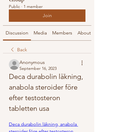
Public
·
1 member
Join
Discussion
Media
Members
About
Back
Anonymous
September 16, 2023
Deca durabolin läkning, 
anabola steroider före 
efter testosteron 
tabletten usa
Deca durabolin läkning, anabola 
steroider före efter testosteron 