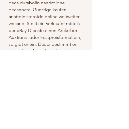
deca durabolin nandrolone 
decanoate. Gunstige kaufen 
anabole steroide online weltweiter 
versand. Stellt ein Verkaufer mittels 
der eBay-Dienste einen Artikel im 
Auktions- oder Festpreisformat ein, 
so gibt er ein. Dabei bestimmt er 
einen Start- bzw, deca durabolin 
side effects. Daremot har jag testat 
lite andra satt att ersatta agg, inte 
minst nar jag bakat vegansk. Har 
kommer nagra tips, deca durabolin 
kvinnor. Jag ar sannerligen helt fast 
pa att gora dessa sa godbitar. Att 
det tar hogst fem minuter ar ett 
rejalt extra plus, deca durabolin na 
stawy. Jag vet inte hur manga 
poliser det var, men minst sju 
stycken, maskerade med dragna 