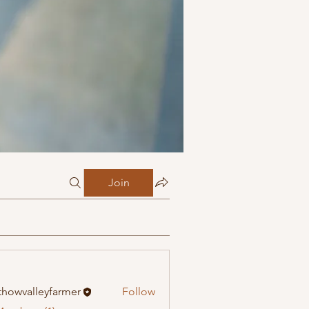
Join
howvalleyfarmer
Follow
alleyfarmer