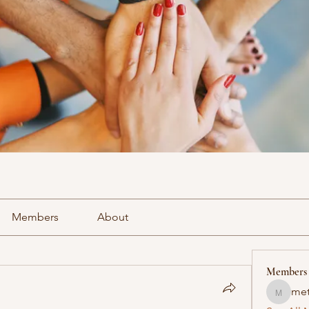
Members
About
Members
met
methowv