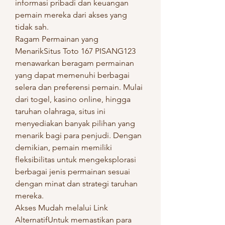
informasi pribadi dan keuangan 
pemain mereka dari akses yang 
tidak sah.
Ragam Permainan yang 
MenarikSitus Toto 167 PISANG123 
menawarkan beragam permainan 
yang dapat memenuhi berbagai 
selera dan preferensi pemain. Mulai 
dari togel, kasino online, hingga 
taruhan olahraga, situs ini 
menyediakan banyak pilihan yang 
menarik bagi para penjudi. Dengan 
demikian, pemain memiliki 
fleksibilitas untuk mengeksplorasi 
berbagai jenis permainan sesuai 
dengan minat dan strategi taruhan 
mereka.
Akses Mudah melalui Link 
AlternatifUntuk memastikan para 