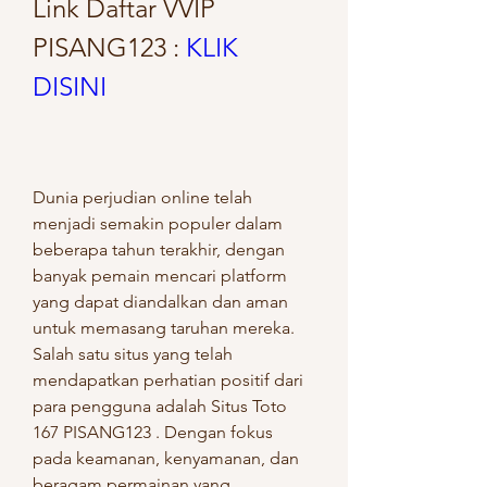
Link Daftar VVIP 
PISANG123 : 
KLIK 
DISINI
Dunia perjudian online telah 
menjadi semakin populer dalam 
beberapa tahun terakhir, dengan 
banyak pemain mencari platform 
yang dapat diandalkan dan aman 
untuk memasang taruhan mereka. 
Salah satu situs yang telah 
mendapatkan perhatian positif dari 
para pengguna adalah Situs Toto 
167 PISANG123 . Dengan fokus 
pada keamanan, kenyamanan, dan 
beragam permainan yang 