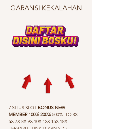
GARANSI KEKALAHAN
7 SITUS SLOT 
BONUS NEW 
MEMBER 100% 200%
 500%  TO 3X 
5X 7X 8X 9X 10X 12X 15X 18X 
TERBARU | LINK LOGIN SLOT  