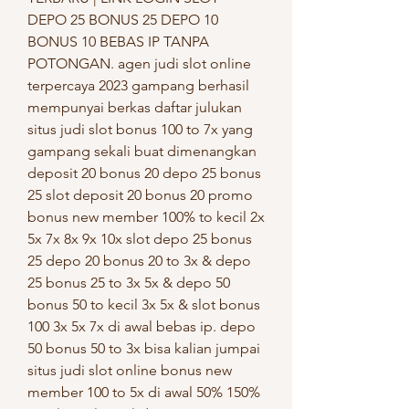
DEPO 25 BONUS 25 DEPO 10 
BONUS 10 BEBAS IP TANPA 
POTONGAN. agen judi slot online 
terpercaya 2023 gampang berhasil 
mempunyai berkas daftar julukan 
situs judi slot bonus 100 to 7x yang 
gampang sekali buat dimenangkan 
deposit 20 bonus 20 depo 25 bonus 
25 slot deposit 20 bonus 20 promo 
bonus new member 100% to kecil 2x 
5x 7x 8x 9x 10x slot depo 25 bonus 
25 depo 20 bonus 20 to 3x & depo 
25 bonus 25 to 3x 5x & depo 50 
bonus 50 to kecil 3x 5x & slot bonus 
100 3x 5x 7x di awal bebas ip. depo 
50 bonus 50 to 3x bisa kalian jumpai 
situs judi slot online bonus new 
member 100 to 5x di awal 50% 150% 