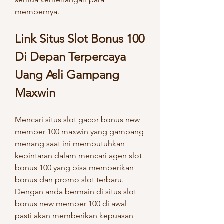
membernya.
Link Situs Slot Bonus 100 
Di Depan Terpercaya 
Uang Asli Gampang 
Maxwin
Mencari situs slot gacor bonus new 
member 100 maxwin yang gampang 
menang saat ini membutuhkan 
kepintaran dalam mencari agen slot 
bonus 100 yang bisa memberikan 
bonus dan promo slot terbaru. 
Dengan anda bermain di situs slot 
bonus new member 100 di awal 
pasti akan memberikan kepuasan 