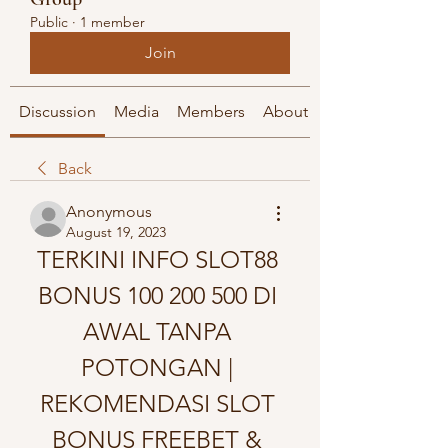
Public
·
1 member
Join
Discussion
Media
Members
About
Back
Anonymous
August 19, 2023
TERKINI INFO SLOT88 
BONUS 100 200 500 DI 
AWAL TANPA 
POTONGAN | 
REKOMENDASI SLOT 
BONUS FREEBET & 