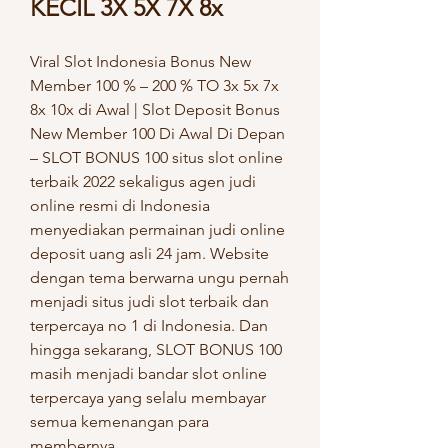
KECIL 3X 5X 7X 8x
Viral Slot Indonesia Bonus New 
Member 100 % – 200 % TO 3x 5x 7x 
8x 10x di Awal | Slot Deposit Bonus 
New Member 100 Di Awal Di Depan 
– SLOT BONUS 100 situs slot online 
terbaik 2022 sekaligus agen judi 
online resmi di Indonesia 
menyediakan permainan judi online 
deposit uang asli 24 jam. Website 
dengan tema berwarna ungu pernah 
menjadi situs judi slot terbaik dan 
terpercaya no 1 di Indonesia. Dan 
hingga sekarang, SLOT BONUS 100 
masih menjadi bandar slot online 
terpercaya yang selalu membayar 
semua kemenangan para 
membernya.