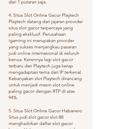
dari 1 putaran saja.
4. Situs Slot Online Gacor Playtech
Playtech datang dari jajaran provider 
situs slot gacor terpercaya yang 
paling eksklusif. Perusahaan 
igaming ini merupakan provider 
yang sukses menjangkau pasaran 
judi online internasional di seluruh 
benua. Kerennya lagi slot gacor 
terbaru dari Playtech juga kerap 
mengadaptasi tema dari IP terkenal. 
Kebanyakan slot Playtech dirancang 
untuk menjadi mesin slot online 
paling gacor dengan RTP di atas 
94%.
5. Situs Slot Online Gacor Habanero
Situs judi slot gacor slot 88 
menghadirkan daftar slot gacor 