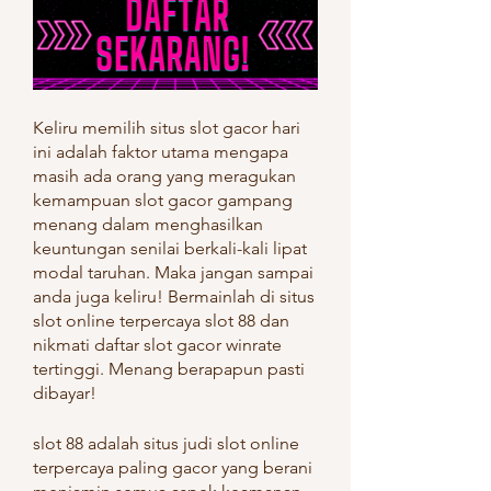
Keliru memilih situs slot gacor hari 
ini adalah faktor utama mengapa 
masih ada orang yang meragukan 
kemampuan slot gacor gampang 
menang dalam menghasilkan 
keuntungan senilai berkali-kali lipat 
modal taruhan. Maka jangan sampai 
anda juga keliru! Bermainlah di situs 
slot online terpercaya slot 88 dan 
nikmati daftar slot gacor winrate 
tertinggi. Menang berapapun pasti 
dibayar!
slot 88 adalah situs judi slot online 
terpercaya paling gacor yang berani 