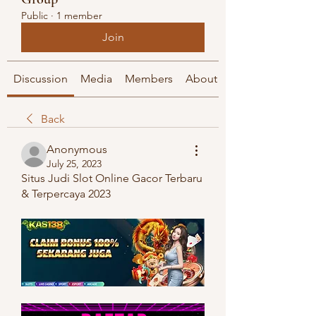
Public
·
1 member
Join
Discussion
Media
Members
About
Back
Anonymous
July 25, 2023
Situs Judi Slot Online Gacor Terbaru 
& Terpercaya 2023