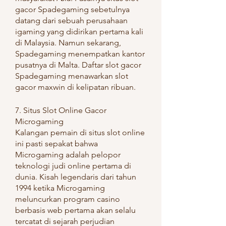
gacor Spadegaming sebetulnya 
datang dari sebuah perusahaan 
igaming yang didirikan pertama kali 
di Malaysia. Namun sekarang, 
Spadegaming menempatkan kantor 
pusatnya di Malta. Daftar slot gacor 
Spadegaming menawarkan slot 
gacor maxwin di kelipatan ribuan.
7. Situs Slot Online Gacor 
Microgaming
Kalangan pemain di situs slot online 
ini pasti sepakat bahwa 
Microgaming adalah pelopor 
teknologi judi online pertama di 
dunia. Kisah legendaris dari tahun 
1994 ketika Microgaming 
meluncurkan program casino 
berbasis web pertama akan selalu 
tercatat di sejarah perjudian 