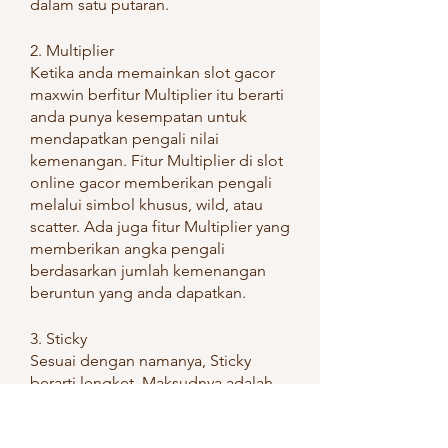
dalam satu putaran.
2. Multiplier
Ketika anda memainkan slot gacor 
maxwin berfitur Multiplier itu berarti 
anda punya kesempatan untuk 
mendapatkan pengali nilai 
kemenangan. Fitur Multiplier di slot 
online gacor memberikan pengali 
melalui simbol khusus, wild, atau 
scatter. Ada juga fitur Multiplier yang 
memberikan angka pengali 
berdasarkan jumlah kemenangan 
beruntun yang anda dapatkan.
3. Sticky
Sesuai dengan namanya, Sticky 
berarti lengket. Maksudnya adalah 
fitur ini membuat simbol tertentu 
(sesuai aturan main) akan tetap 