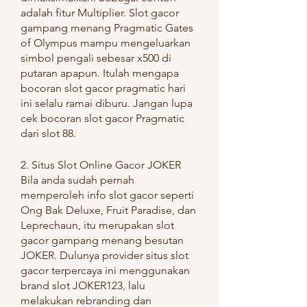
adalah fitur Multiplier. Slot gacor 
gampang menang Pragmatic Gates 
of Olympus mampu mengeluarkan 
simbol pengali sebesar x500 di 
putaran apapun. Itulah mengapa 
bocoran slot gacor pragmatic hari 
ini selalu ramai diburu. Jangan lupa 
cek bocoran slot gacor Pragmatic 
dari slot 88.
2. Situs Slot Online Gacor JOKER
Bila anda sudah pernah 
memperoleh info slot gacor seperti 
Ong Bak Deluxe, Fruit Paradise, dan 
Leprechaun, itu merupakan slot 
gacor gampang menang besutan 
JOKER. Dulunya provider situs slot 
gacor terpercaya ini menggunakan 
brand slot JOKER123, lalu 
melakukan rebranding dan 