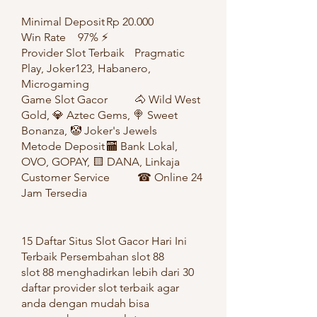
Minimal Deposit	Rp 20.000
Win Rate	97% ⚡
Provider Slot Terbaik	Pragmatic 
Play, Joker123, Habanero, 
Microgaming
Game Slot Gacor	🐴 Wild West 
Gold, 💎 Aztec Gems, 🍭 Sweet 
Bonanza, 🤡 Joker's Jewels
Metode Deposit	🏧 Bank Lokal, 
OVO, GOPAY, 🟨 DANA, Linkaja
Customer Service	️ ☎ Online 24 
Jam Tersedia
15 Daftar Situs Slot Gacor Hari Ini 
Terbaik Persembahan slot 88
slot 88 menghadirkan lebih dari 30 
daftar provider slot terbaik agar 
anda dengan mudah bisa 