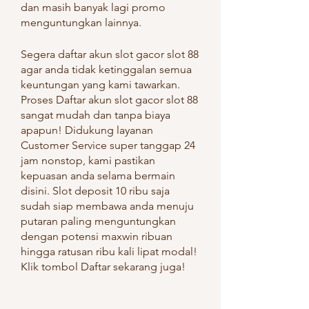
dan masih banyak lagi promo 
menguntungkan lainnya.
Segera daftar akun slot gacor slot 88 
agar anda tidak ketinggalan semua 
keuntungan yang kami tawarkan. 
Proses Daftar akun slot gacor slot 88 
sangat mudah dan tanpa biaya 
apapun! Didukung layanan 
Customer Service super tanggap 24 
jam nonstop, kami pastikan 
kepuasan anda selama bermain 
disini. Slot deposit 10 ribu saja 
sudah siap membawa anda menuju 
putaran paling menguntungkan 
dengan potensi maxwin ribuan 
hingga ratusan ribu kali lipat modal! 
Klik tombol Daftar sekarang juga!