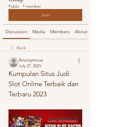
Public
·
1 member
Join
Discussion
Media
Members
About
Back
Anonymous
July 27, 2023
Kumpulan Situs Judi 
Slot Online Terbaik dan 
Terbaru 2023