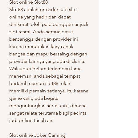
Slot online Slot88
Slot88 adalah provider judi slot 
online yang hadir dan dapat 
dinikmati oleh para penggemar judi 
slot resmi. Anda semua patut 
berbangga dengan provider ini 
karena merupakan karya anak 
bangsa dan mapu bersaing dengan 
provider lainnya yang ada di dunia. 
Walaupun belum terlampau lama 
menemani anda sebagai tempat 
bertaruh namun slot88 telah 
memiliki pemain setianya. Itu karena 
game yang ada begitu 
menguntungkan serta unik, dimana 
sangat relate terutama bagi pecinta 
judi online tanah air.
Slot online Joker Gaming