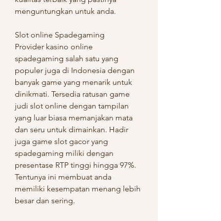
menguntungkan untuk anda.
Slot online Spadegaming
Provider kasino online 
spadegaming salah satu yang 
populer juga di Indonesia dengan 
banyak game yang menarik untuk 
dinikmati. Tersedia ratusan game 
judi slot online dengan tampilan 
yang luar biasa memanjakan mata 
dan seru untuk dimainkan. Hadir 
juga game slot gacor yang 
spadegaming miliki dengan 
presentase RTP tinggi hingga 97%. 
Tentunya ini membuat anda 
memiliki kesempatan menang lebih 
besar dan sering.