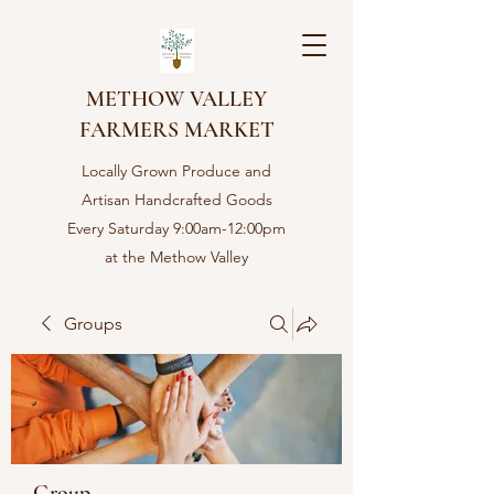
METHOW VALLEY
FARMERS MARKET
Locally Grown Produce and
Artisan Handcrafted Goods
Every Saturday 9:00am-12:00pm
at the Methow Valley
Community center in Twisp,
WA
Groups
Group