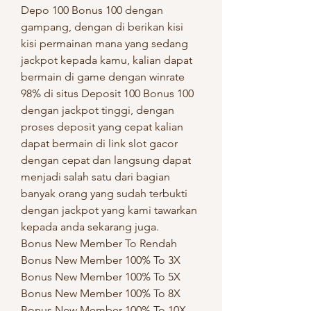
Depo 100 Bonus 100 dengan 
gampang, dengan di berikan kisi 
kisi permainan mana yang sedang 
jackpot kepada kamu, kalian dapat 
bermain di game dengan winrate 
98% di situs Deposit 100 Bonus 100 
dengan jackpot tinggi, dengan 
proses deposit yang cepat kalian 
dapat bermain di link slot gacor 
dengan cepat dan langsung dapat 
menjadi salah satu dari bagian 
banyak orang yang sudah terbukti 
dengan jackpot yang kami tawarkan 
kepada anda sekarang juga.
Bonus New Member To Rendah
Bonus New Member 100% To 3X
Bonus New Member 100% To 5X
Bonus New Member 100% To 8X
Bonus New Member 100% To 10X