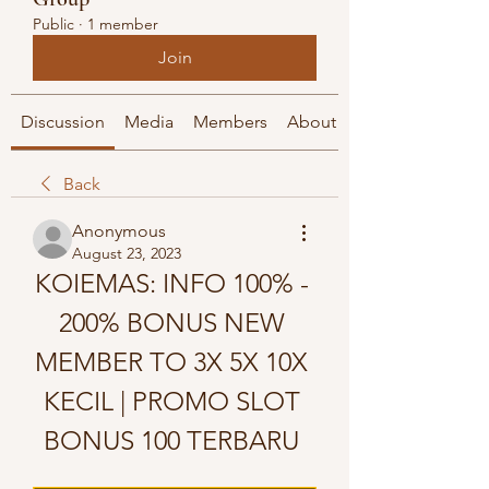
Public
·
1 member
Join
Discussion
Media
Members
About
Back
Anonymous
August 23, 2023
KOIEMAS: INFO 100% - 
200% BONUS NEW 
MEMBER TO 3X 5X 10X 
KECIL | PROMO SLOT 
BONUS 100 TERBARU 