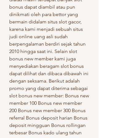
bonus dapat diambil atau pun 
dinikmati oleh para bettor yang 
bermain didalam situs slot gacor, 
karena kami menjadi sebuah situs 
judi online uang asli sudah 
berpengalaman berdiri sejak tahun 
2010 hingga saat ini. Selain slot 
bonus new member kami juga 
menyediakan beragam slot bonus 
dapat dilihat dan dibaca dibawah ini 
dengan seksama. Berikut adalah 
promo yang dapat diterima sebagai 
slot bonus new member: Bonus new 
member 100 Bonus new member 
200 Bonus new member 300 Bonus 
referral Bonus deposit harian Bonus 
deposit mingguan Bonus rollingan 
terbesar Bonus kado ulang tahun