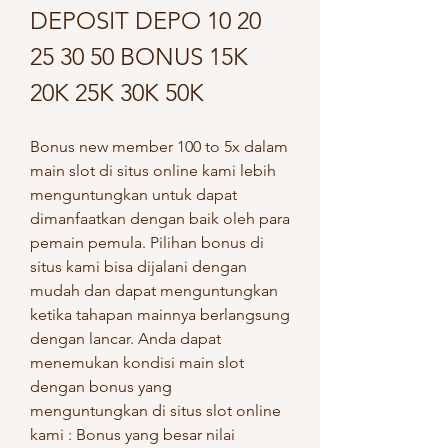
DEPOSIT DEPO 10 20 
25 30 50 BONUS 15K 
20K 25K 30K 50K
Bonus new member 100 to 5x dalam 
main slot di situs online kami lebih 
menguntungkan untuk dapat 
dimanfaatkan dengan baik oleh para 
pemain pemula. Pilihan bonus di 
situs kami bisa dijalani dengan 
mudah dan dapat menguntungkan 
ketika tahapan mainnya berlangsung 
dengan lancar. Anda dapat 
menemukan kondisi main slot 
dengan bonus yang 
menguntungkan di situs slot online 
kami : Bonus yang besar nilai 