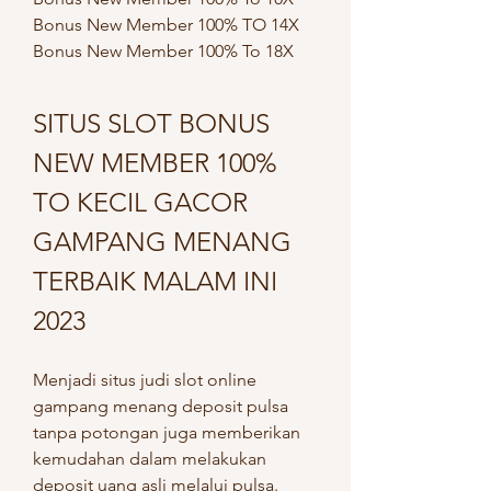
Bonus New Member 100% TO 14X
Bonus New Member 100% To 18X
SITUS SLOT BONUS 
NEW MEMBER 100% 
TO KECIL GACOR 
GAMPANG MENANG 
TERBAIK MALAM INI 
2023
Menjadi situs judi slot online 
gampang menang deposit pulsa 
tanpa potongan juga memberikan 
kemudahan dalam melakukan 
deposit uang asli melalui pulsa. 