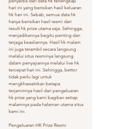
penyedia dari data hk terlengkap 
hari ini yang berisikan hasil keluaran 
hk hari ini. Sebab, semua data hk 
hanya berisikan hasil resmi dari 
result hk prize utama saja. Sehingga, 
menjadikannya begitu penting dan 
terjaga keasliannya. Hasil hk malam 
ini juga terambil secara langsung 
melalui situs resminya langsung 
dalam penyajiannya melalui live hk 
tercepat hari ini. Sehingga, bettor 
tidak perlu lagi untuk 
mengkhawatirkan betapa 
terjaminnya hasil dari pengeluaran 
hk prize yang kami bagikan setiap 
malamnya pada halaman utama situs 
kami ini.
Pengeluaran HK Prize Resmi 