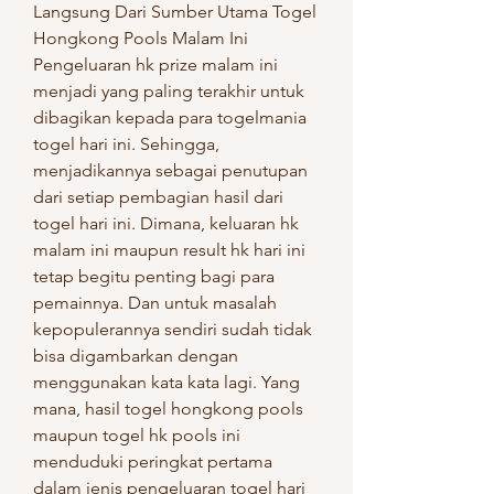
Langsung Dari Sumber Utama Togel 
Hongkong Pools Malam Ini
Pengeluaran hk prize malam ini 
menjadi yang paling terakhir untuk 
dibagikan kepada para togelmania 
togel hari ini. Sehingga, 
menjadikannya sebagai penutupan 
dari setiap pembagian hasil dari 
togel hari ini. Dimana, keluaran hk 
malam ini maupun result hk hari ini 
tetap begitu penting bagi para 
pemainnya. Dan untuk masalah 
kepopulerannya sendiri sudah tidak 
bisa digambarkan dengan 
menggunakan kata kata lagi. Yang 
mana, hasil togel hongkong pools 
maupun togel hk pools ini 
menduduki peringkat pertama 
dalam jenis pengeluaran togel hari 