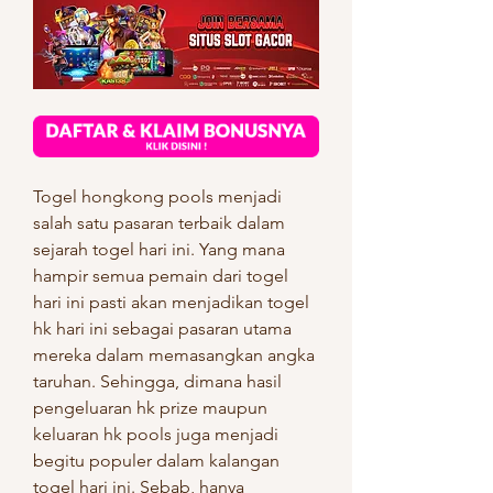
Togel hongkong pools menjadi 
salah satu pasaran terbaik dalam 
sejarah togel hari ini. Yang mana 
hampir semua pemain dari togel 
hari ini pasti akan menjadikan togel 
hk hari ini sebagai pasaran utama 
mereka dalam memasangkan angka 
taruhan. Sehingga, dimana hasil 
pengeluaran hk prize maupun 
keluaran hk pools juga menjadi 
begitu populer dalam kalangan 
togel hari ini. Sebab, hanya 