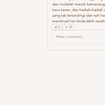
dan mulailah meraih kemenanga
kaos keren, dan hadiah-hadiah 
yang tak tertandingi dan raih h
membuat hari Anda lebih cerah
0
Write a comment...