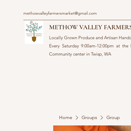
methowvalleyfarmersmarket@gmail.com
METHOW VALLEY FARMER
Locally Grown Produce and Artisan Hand
Every Saturday 9:00am-12:00pm at the
Community center in Twisp, WA
Home
Groups
Group