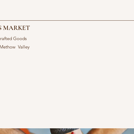
S MARKET
crafted Goods
 Methow Valley