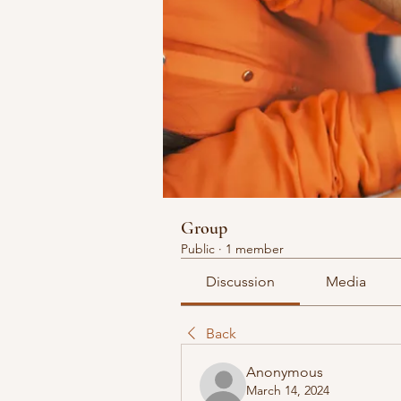
Group
Public
·
1 member
Discussion
Media
Back
Anonymous
March 14, 2024