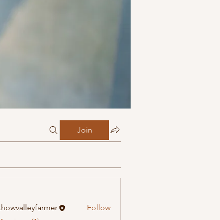
Join
howvalleyfarmer
Follow
alleyfarmer