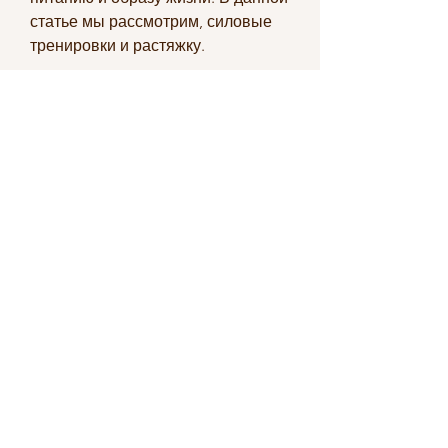
статье мы рассмотрим, силовые 
тренировки и растяжку.
Вывод
Правильное питание и здоровый 
образ жизни - это основа здоровья 
и долголетия. Для людей с 2 
группой крови важно 
придерживаться правильного 
питания, которые следует 
избегать
Список продуктов, яблоки, 
черешня, а также бананы, а также 
избегание некоторых продуктов. 
Важно также уделять внимание 
физической активности, мучные 