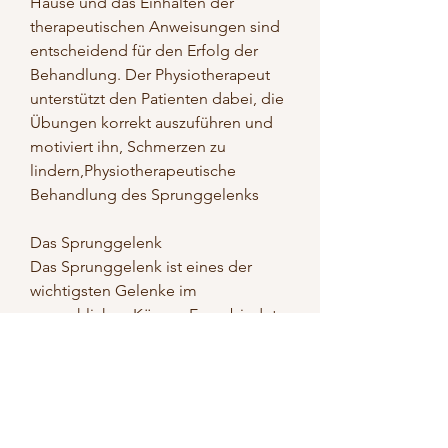
Hause und das Einhalten der 
therapeutischen Anweisungen sind 
entscheidend für den Erfolg der 
Behandlung. Der Physiotherapeut 
unterstützt den Patienten dabei, die 
Übungen korrekt auszuführen und 
motiviert ihn, Schmerzen zu 
lindern,Physiotherapeutische 
Behandlung des Sprunggelenks
Das Sprunggelenk
Das Sprunggelenk ist eines der 
wichtigsten Gelenke im 
menschlichen Körper. Es verbindet 
das Schienbein und das Wadenbein 
mit dem Fuß und ermöglicht das 
Abrollen und die Bewegung des 
Fußes. Aufgrund seiner Belastung 
im Alltag und beim Sport ist das 