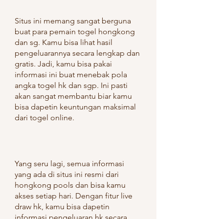
Situs ini memang sangat berguna 
buat para pemain togel hongkong 
dan sg. Kamu bisa lihat hasil 
pengeluarannya secara lengkap dan 
gratis. Jadi, kamu bisa pakai 
informasi ini buat menebak pola 
angka togel hk dan sgp. Ini pasti 
akan sangat membantu biar kamu 
bisa dapetin keuntungan maksimal 
dari togel online.
Yang seru lagi, semua informasi 
yang ada di situs ini resmi dari 
hongkong pools dan bisa kamu 
akses setiap hari. Dengan fitur live 
draw hk, kamu bisa dapetin 
informasi pengeluaran hk secara 