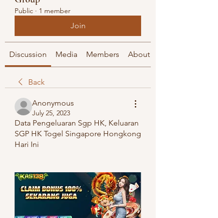
Public
·
1 member
Join
Discussion
Media
Members
About
Back
Anonymous
July 25, 2023
Data Pengeluaran Sgp HK, Keluaran 
SGP HK Togel Singapore Hongkong 
Hari Ini