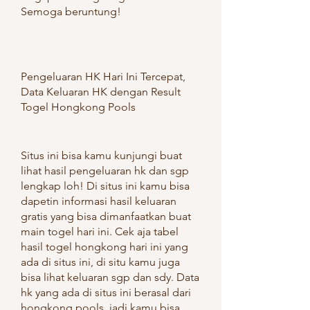
Semoga beruntung!
Pengeluaran HK Hari Ini Tercepat, 
Data Keluaran HK dengan Result 
Togel Hongkong Pools 
Situs ini bisa kamu kunjungi buat 
lihat hasil pengeluaran hk dan sgp 
lengkap loh! Di situs ini kamu bisa 
dapetin informasi hasil keluaran 
gratis yang bisa dimanfaatkan buat 
main togel hari ini. Cek aja tabel 
hasil togel hongkong hari ini yang 
ada di situs ini, di situ kamu juga 
bisa lihat keluaran sgp dan sdy. Data 
hk yang ada di situs ini berasal dari 
hongkong pools, jadi kamu bisa 