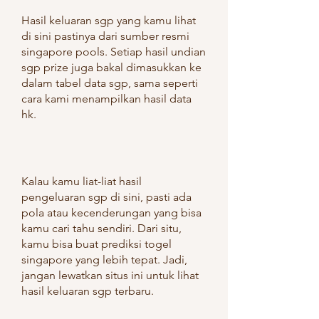
Hasil keluaran sgp yang kamu lihat 
di sini pastinya dari sumber resmi 
singapore pools. Setiap hasil undian 
sgp prize juga bakal dimasukkan ke 
dalam tabel data sgp, sama seperti 
cara kami menampilkan hasil data 
hk. 
Kalau kamu liat-liat hasil 
pengeluaran sgp di sini, pasti ada 
pola atau kecenderungan yang bisa 
kamu cari tahu sendiri. Dari situ, 
kamu bisa buat prediksi togel 
singapore yang lebih tepat. Jadi, 
jangan lewatkan situs ini untuk lihat 
hasil keluaran sgp terbaru.