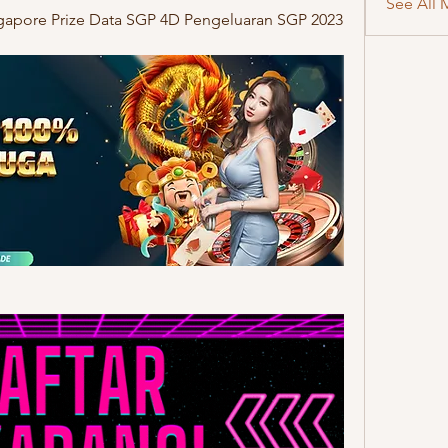
See All 
ngapore Prize Data SGP 4D Pengeluaran SGP 2023