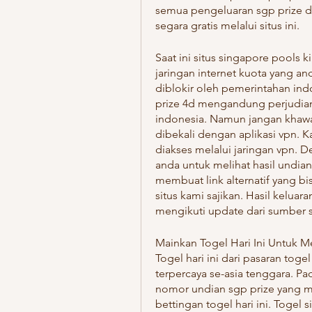
semua pengeluaran sgp prize da
segara gratis melalui situs ini.
Saat ini situs singapore pools k
jaringan internet kuota yang and
diblokir oleh pemerintahan indo
prize 4d mengandung perjudian 
indonesia. Namun jangan khawa
dibekali dengan aplikasi vpn. K
diakses melalui jaringan vpn. D
anda untuk melihat hasil undian 
membuat link alternatif yang b
situs kami sajikan. Hasil keluar
mengikuti update dari sumber 
Mainkan Togel Hari Ini Untuk 
Togel hari ini dari pasaran toge
terpercaya se-asia tenggara. P
nomor undian sgp prize yang m
bettingan togel hari ini. Togel