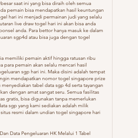
esar saat ini yang bisa diraih oleh semua 
ada pemain bisa mendapatkan hasil keuntungan 
ogel hari ini menjadi permainan judi yang selalu 
aran live draw togel hari ini akan bisa anda 
ponsel anda. Para bettor hanya masuk ke dalam 
luaran sgp4d atau bisa juga dengan togel 
ia memiliki pemain aktif hingga ratusan ribu 
 para pemain akan selalu mencari hasil 
geluaran sgp hari ini. Maka disini adalah tempat 
ingin mendapatkan nomor togel singapore prize 
u menyediakan tabel data sgp 4d serta tayangan 
ikan dengan amat sangat seru. Semua fasilitas 
as gratis, bisa digunakan tanpa memerlukan 
data sgp yang kami sediakan adalah milik 
itus resmi dalam undian togel singapore hari 
 Dan Data Pengeluaran HK Melalui 1 Tabel