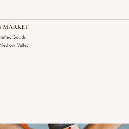
S MARKET
crafted Goods
 Methow Valley