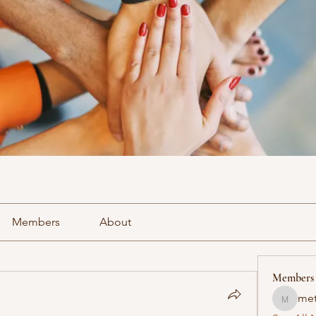
Members
About
Members
met
methowv