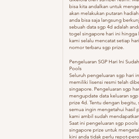
bisa kita andalkan untuk mengeta
akan melakukan putaran hadiah 
anda bisa saja langsung berkunj
sebuah data sgp 4d adalah and
togel singapore hari ini hingga
kami selalu mencatat setiap ha
nomor terbaru sgp prize.
Pengeluaran SGP Hari Ini Sudah
Pools
Seluruh pengeluaran sgp hari in
memiliki lisensi resmi telah dib
singapore. Pengeluaran sgp har
mengupdate data keluaran sgp 
prize 4d. Tentu dengan begitu, 
semua ingin mengetahui hasil p
kami ambil sudah mendapatkan i
Saat ini pengeluaran sgp pools s
singapore prize untuk mengetahu
kini anda tidak perlu repot-per