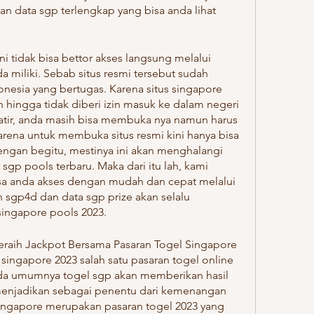
n data sgp terlengkap yang bisa anda lihat 
ini tidak bisa bettor akses langsung melalui 
a miliki. Sebab situs resmi tersebut sudah 
nesia yang bertugas. Karena situs singapore 
hingga tidak diberi izin masuk ke dalam negeri 
tir, anda masih bisa membuka nya namun harus 
arena untuk membuka situs resmi kini hanya bisa 
engan begitu, mestinya ini akan menghalangi 
sgp pools terbaru. Maka dari itu lah, kami 
isa anda akses dengan mudah dan cepat melalui 
an sgp4d dan data sgp prize akan selalu 
singapore pools 2023.
Meraih Jackpot Bersama Pasaran Togel Singapore
l singapore 2023 salah satu pasaran togel online 
ada umumnya togel sgp akan memberikan hasil 
enjadikan sebagai penentu dari kemenangan 
 singapore merupakan pasaran togel 2023 yang 