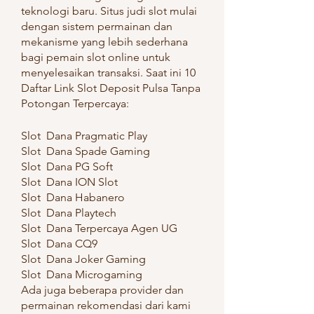
teknologi baru. Situs judi slot mulai 
dengan sistem permainan dan 
mekanisme yang lebih sederhana 
bagi pemain slot online untuk 
menyelesaikan transaksi. Saat ini 10 
Daftar Link Slot Deposit Pulsa Tanpa 
Potongan Terpercaya:
Slot  Dana Pragmatic Play
Slot  Dana Spade Gaming
Slot  Dana PG Soft
Slot  Dana ION Slot
Slot  Dana Habanero
Slot  Dana Playtech
Slot  Dana Terpercaya Agen UG
Slot  Dana CQ9
Slot  Dana Joker Gaming
Slot  Dana Microgaming
Ada juga beberapa provider dan 
permainan rekomendasi dari kami 