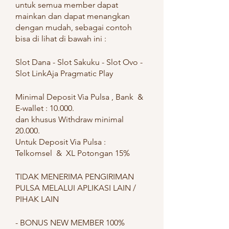
untuk semua member dapat 
mainkan dan dapat menangkan 
dengan mudah, sebagai contoh 
bisa di lihat di bawah ini :
Slot Dana - Slot Sakuku - Slot Ovo - 
Slot LinkAja Pragmatic Play
Minimal Deposit Via Pulsa , Bank  & 
E-wallet : 10.000.
dan khusus Withdraw minimal 
20.000.
Untuk Deposit Via Pulsa :
Telkomsel  &  XL Potongan 15%
TIDAK MENERIMA PENGIRIMAN 
PULSA MELALUI APLIKASI LAIN / 
PIHAK LAIN
- BONUS NEW MEMBER 100% 