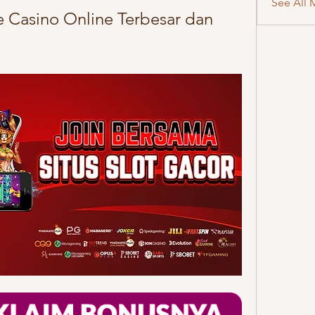
See All 
e Casino Online Terbesar dan 