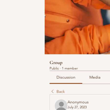
Group
Public
·
1 member
Discussion
Media
Back
Anonymous
July 27, 2023