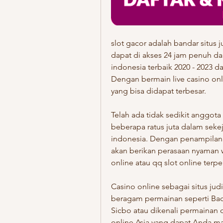
slot gacor adalah bandar situs j
dapat di akses 24 jam penuh dan
indonesia terbaik 2020 - 2023 da
Dengan bermain live casino onli
yang bisa didapat terbesar. 
Telah ada tidak sedikit anggot
beberapa ratus juta dalam sekej
indonesia. Dengan penampilan 
akan berikan perasaan nyaman w
online atau qq slot online terpe
Casino online sebagai situs judi
beragam permainan seperti Bacca
Sicbo atau dikenali permainan 
online Asia yang dapat Anda mai