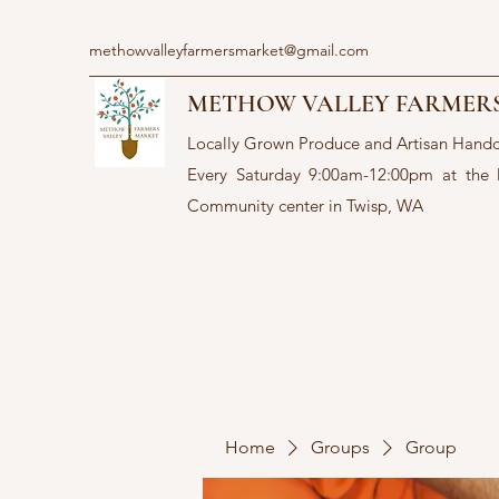
methowvalleyfarmersmarket@gmail.com
METHOW VALLEY FARMER
Locally Grown Produce and Artisan Hand
Every Saturday 9:00am-12:00pm at the
Community center in Twisp, WA
Home
Groups
Group