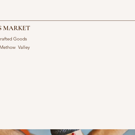
S MARKET
crafted Goods
 Methow Valley