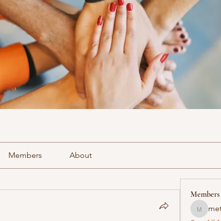
Members
About
Members
met
methowv