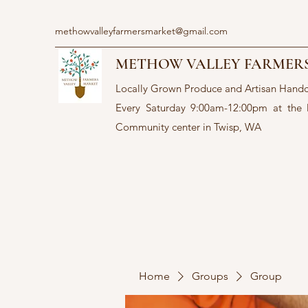
methowvalleyfarmersmarket@gmail.com
METHOW VALLEY FARMER
Locally Grown Produce and Artisan Hand
Every Saturday 9:00am-12:00pm at the
Community center in Twisp, WA
Home
Groups
Group