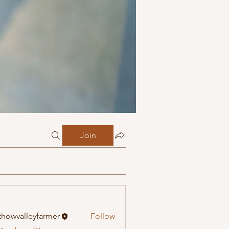
Join
howvalleyfarmer
Follow
alleyfarmer