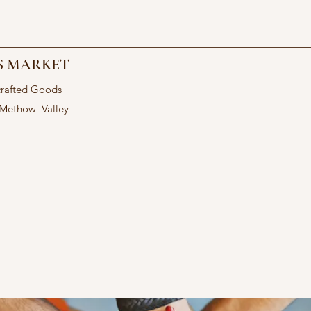
S MARKET
crafted Goods
 Methow Valley