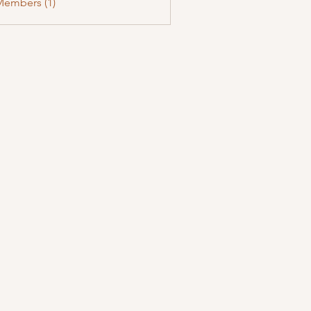
Members (1)