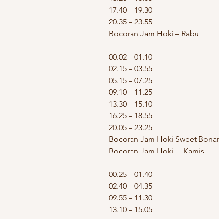
17.40 – 19.30
20.35 – 23.55
Bocoran Jam Hoki – Rabu
00.02 – 01.10
02.15 – 03.55
05.15 – 07.25
09.10 – 11.25
13.30 – 15.10
16.25 – 18.55
20.05 – 23.25
Bocoran Jam Hoki Sweet Bonan
Bocoran Jam Hoki  – Kamis
00.25 – 01.40
02.40 – 04.35
09.55 – 11.30
13.10 – 15.05