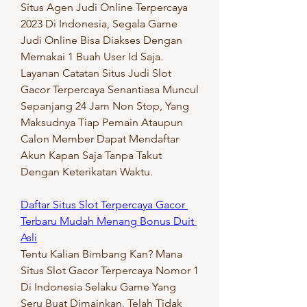
Situs Agen Judi Online Terpercaya 
2023 Di Indonesia, Segala Game 
Judi Online Bisa Diakses Dengan 
Memakai 1 Buah User Id Saja. 
Layanan Catatan Situs Judi Slot 
Gacor Terpercaya Senantiasa Muncul 
Sepanjang 24 Jam Non Stop, Yang 
Maksudnya Tiap Pemain Ataupun 
Calon Member Dapat Mendaftar 
Akun Kapan Saja Tanpa Takut 
Dengan Keterikatan Waktu.
Daftar Situs Slot Terpercaya Gacor 
Terbaru Mudah Menang Bonus Duit 
Asli
Tentu Kalian Bimbang Kan? Mana 
Situs Slot Gacor Terpercaya Nomor 1 
Di Indonesia Selaku Game Yang 
Seru Buat Dimainkan, Telah Tidak 