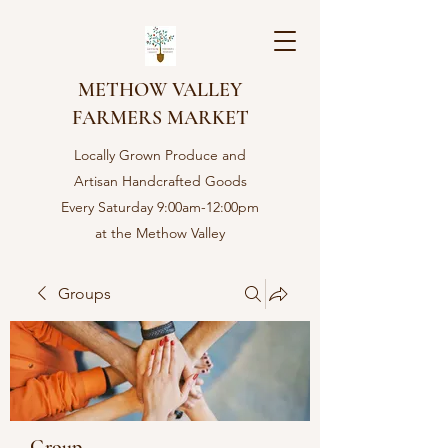
METHOW VALLEY
FARMERS MARKET
Locally Grown Produce and
Artisan Handcrafted Goods
Every Saturday 9:00am-12:00pm
at the Methow Valley
Community center in Twisp,
WA
Groups
Group