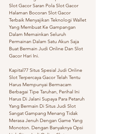
Slot Gacor Saran Pola Slot Gacor 
Halaman Bocoran Slot Gacor 
Terbaik Menyajikan Teknologi Wallet 
Yang Membuat Ke Gampangan 
Dalam Memainkan Seluruh 
Permainan Dalam Satu Akun Saja 
Buat Bermain Judi Online Dan Slot 
Gacor Hari Ini.
Kapital77 Situs Spesial Judi Online 
Slot Terpercaya Gacor Telah Tentu 
Harus Mempunyai Bermacam 
Berbagai Tipe Taruhan, Perihal Ini 
Harus Di Jalani Supaya Para Petaruh 
Yang Bermain Di Situs Judi Slot 
Sangat Gampang Menang Tidak 
Merasa Jenuh Dengan Game Yang 
Monoton. Dengan Banyaknya Opsi 