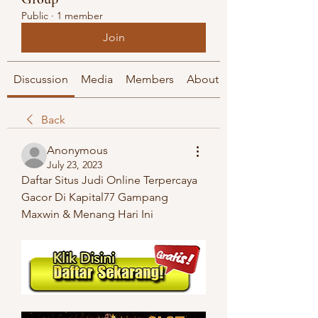
Public
·
1 member
Join
Discussion
Media
Members
About
Back
Anonymous
July 23, 2023
Daftar Situs Judi Online Terpercaya 
Gacor Di Kapital77 Gampang 
Maxwin & Menang Hari Ini