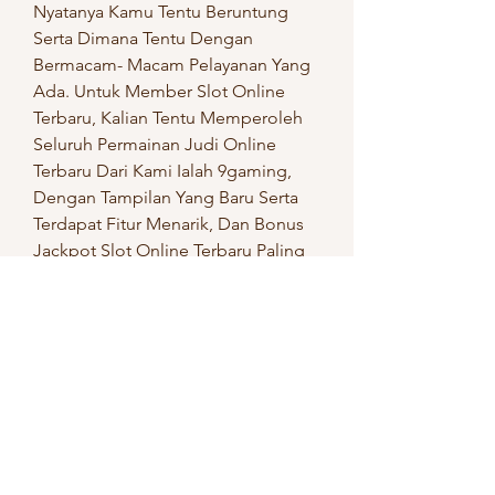
Nyatanya Kamu Tentu Beruntung 
Serta Dimana Tentu Dengan 
Bermacam- Macam Pelayanan Yang 
Ada. Untuk Member Slot Online 
Terbaru, Kalian Tentu Memperoleh 
Seluruh Permainan Judi Online 
Terbaru Dari Kami Ialah 9gaming, 
Dengan Tampilan Yang Baru Serta 
Terdapat Fitur Menarik, Dan Bonus 
Jackpot Slot Online Terbaru Paling 
Besar.
Situs Judi Online Slot Terpercaya 
Gacor Formal Terkini Serta 
Terpercaya Nomor 1 Sangat Gacor 
Hari In
i
Slot Terpercaya Gacor Hari Ini Sudah 
Menyediakan Cs Handal Yang Selalu 
Online Selama 24 Jam Untuk 