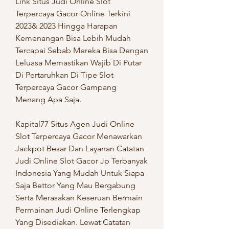
Link Situs Judi Online Slot 
Terpercaya Gacor Online Terkini 
2023& 2023 Hingga Harapan 
Kemenangan Bisa Lebih Mudah 
Tercapai Sebab Mereka Bisa Dengan 
Leluasa Memastikan Wajib Di Putar 
Di Pertaruhkan Di Tipe Slot 
Terpercaya Gacor Gampang 
Menang Apa Saja.
Kapital77 Situs Agen Judi Online 
Slot Terpercaya Gacor Menawarkan 
Jackpot Besar Dan Layanan Catatan 
Judi Online Slot Gacor Jp Terbanyak 
Indonesia Yang Mudah Untuk Siapa 
Saja Bettor Yang Mau Bergabung 
Serta Merasakan Keseruan Bermain 
Permainan Judi Online Terlengkap 
Yang Disediakan. Lewat Catatan 