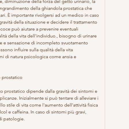
ne, diminuzione della forza del getto urinario, la 
'ingrandimento della ghiandola prostatica che 
nari. È importante rivolgersi ad un medico in caso 
gravità della situazione e decidere il trattamento 
oce può aiutare a prevenire eventuali 
tà della vita dell'individuo., bisogno di urinare 
e e sensazione di incompleto svuotamento 
sono influire sulla qualità della vita 
mi di natura psicologica come ansia e 
 prostatico
o prostatico dipende dalla gravità dei sintomi e 
icanze. Inizialmente si può tentare di alleviare i 
o stile di vita come l'aumento dell'attività fisica 
ol e caffeina. In caso di sintomi più gravi, 
di patologie.