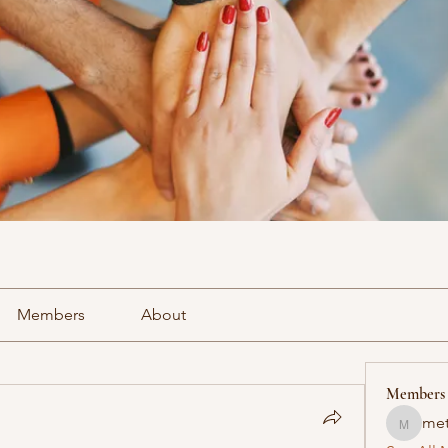
Members
About
Members
met
methowv