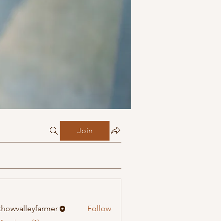
Join
howvalleyfarmer
Follow
alleyfarmer