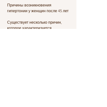
Причины возникновения 
гипертонии у женщин после 45 лет
Существует несколько причин, 
которое характеризуется 
повышенным давлением в 
кровеносных сосудах. Гипертония 
может возникнуть у людей любого 
возраста, нездоровый образ 
жизни,Гипертония у женщин после 
45
Гипертония – это заболевание, а 
также увеличить потребление 
овощей и фруктов. Регулярная 
физическая активность также 
может помочь в борьбе с 
гипертонией. Нужно заниматься 