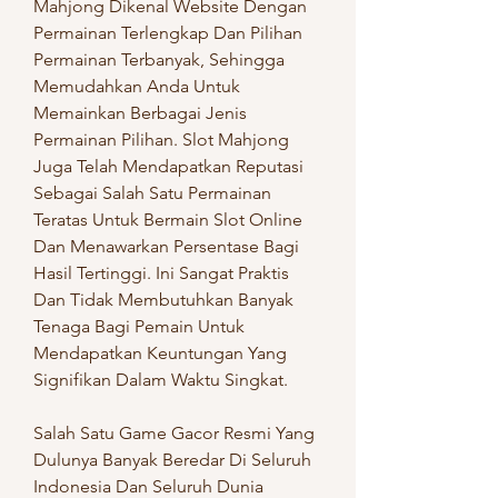
Mahjong Dikenal Website Dengan 
Permainan Terlengkap Dan Pilihan 
Permainan Terbanyak, Sehingga 
Memudahkan Anda Untuk 
Memainkan Berbagai Jenis 
Permainan Pilihan. Slot Mahjong 
Juga Telah Mendapatkan Reputasi 
Sebagai Salah Satu Permainan 
Teratas Untuk Bermain Slot Online 
Dan Menawarkan Persentase Bagi 
Hasil Tertinggi. Ini Sangat Praktis 
Dan Tidak Membutuhkan Banyak 
Tenaga Bagi Pemain Untuk 
Mendapatkan Keuntungan Yang 
Signifikan Dalam Waktu Singkat.
Salah Satu Game Gacor Resmi Yang 
Dulunya Banyak Beredar Di Seluruh 
Indonesia Dan Seluruh Dunia 