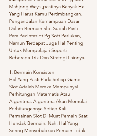
Mahjong Ways ,pastinya Banyak Hal 
Yang Harus Kamu Pertimbangkan. 
Pengandalan Kemampuan Dasar 
Dalam Bermain Slot Sudah Pasti 
Para Pecintaslot Pg Soft Perlukan, 
Namun Terdapat Juga Hal Penting 
Untuk Mempelajari Seperti 
Beberapa Trik Dan Strategi Lainnya.
1. Bermain Konsisten
Hal Yang Pasti Pada Setiap Game 
Slot Adalah Mereka Mempunyai 
Perhitungan Matematis Atau 
Algoritma. Algoritma Akan Memulai 
Perhitungannya Setiap Kali 
Permainan Slot Di Muat Pemain Saat 
Hendak Bermain. Nah, Hal Yang 
Sering Menyebabkan Pemain Tidak 