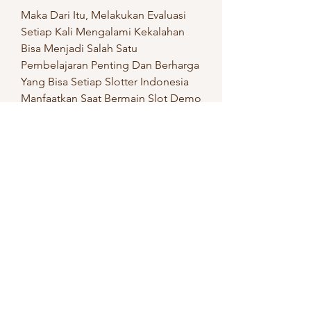
Maka Dari Itu, Melakukan Evaluasi 
Setiap Kali Mengalami Kekalahan 
Bisa Menjadi Salah Satu 
Pembelajaran Penting Dan Berharga 
Yang Bisa Setiap Slotter Indonesia 
Manfaatkan Saat Bermain Slot Demo 
Pg Soft Lengkap. Dengan 
Memahami Dan Mengerti Setiap 
Kekalahan, Kamu Pasti Bisa 
Meningkatkan Peluang Jackpot 
Kamu Di Ronde Game Demo Slot 
Pg Soft Mahjong  Berikutnya Dan 
Seterusnya Hingga Memperoleh 
Jackpot Maxwin Yang Memuaskan.
3. Jangan Bertaruh Pada Nilai Yang 
Sama
Kunci Sukses Dalam Bermain Slot 