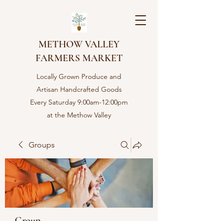
METHOW VALLEY
FARMERS MARKET
Locally Grown Produce and
Artisan Handcrafted Goods
Every Saturday 9:00am-12:00pm
at the Methow Valley
Community center in Twisp,
WA
Groups
Group