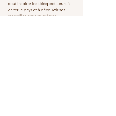
peut inspirer les téléspectateurs à 
visiter le pays et à découvrir ses 
merveilles par eux-mêmes.
0
0
Write a comment...
About
Welcome to the group! You can
connect with other members, ge
...
Read more
Members
methowvalleyfarmer
Follow
methowvalleyfarmer
See All Members (1)