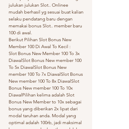
julukan julukan Slot.. Onlinee 
mudah berhasil yg sesuai buat kalian 
selaku pendatang baru dengan 
memakai bonus Slot.. member baru 
100 di awal.
Berikut Pilihan Slot Bonus New 
Member 100 Di Awal To Kecil :
Slot Bonus New Member 100 To 3x 
DiawalSlot Bonus New member 100 
To 5x DiawalSlot Bonus New 
member 100 To 7x DiawalSlot Bonus 
New member 100 To 8x DiawalSlot 
Bonus New member 100 To 10x 
DiawalPilihan kelima adalah Slot 
Bonus New Member to 10x sebagai 
bonus yang diberikan 2x lipat dari 
modal taruhan anda. Modal yang 
optimal adalah 100rb, jadi maksimal 