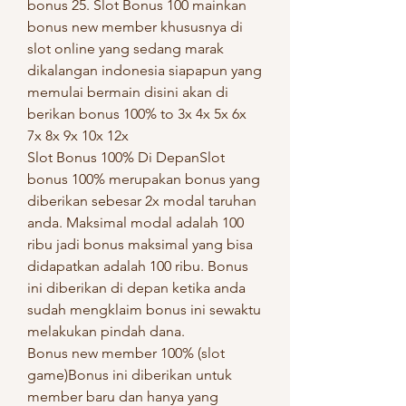
bonus 25. Slot Bonus 100 mainkan 
bonus new member khususnya di 
slot online yang sedang marak 
dikalangan indonesia siapapun yang 
memulai bermain disini akan di 
berikan bonus 100% to 3x 4x 5x 6x 
7x 8x 9x 10x 12x
Slot Bonus 100% Di DepanSlot 
bonus 100% merupakan bonus yang 
diberikan sebesar 2x modal taruhan 
anda. Maksimal modal adalah 100 
ribu jadi bonus maksimal yang bisa 
didapatkan adalah 100 ribu. Bonus 
ini diberikan di depan ketika anda 
sudah mengklaim bonus ini sewaktu 
melakukan pindah dana.
Bonus new member 100% (slot 
game)Bonus ini diberikan untuk 
member baru dan hanya yang 