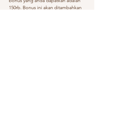
bonus yang anda dapatkan adalah 
150rb. Bonus ini akan ditambahkan 
secara otomatis saat Anda 
melakukan awal.
PROMO WELCOME 
BONUS 100 DI AWAL 
TANPA SYARAT CLAIM 
SETIAP DEPOSIT
WELCOME BONUS NEW MEMBER 
100% (KHUSUS SLOT GAMES) SLOT 
DANA Bonus new member 100 
merupakan pilihan paling dahsyat 
dalam menuntun kamu 
mendapatkan keuntungan dari slot 
bonus 100 to 3x 5x 7x 8x 9x 10x hari 
ini.BONUS NEW MEMBER 100. Rp 
25,000. Baru · pontauwins35079. 5 