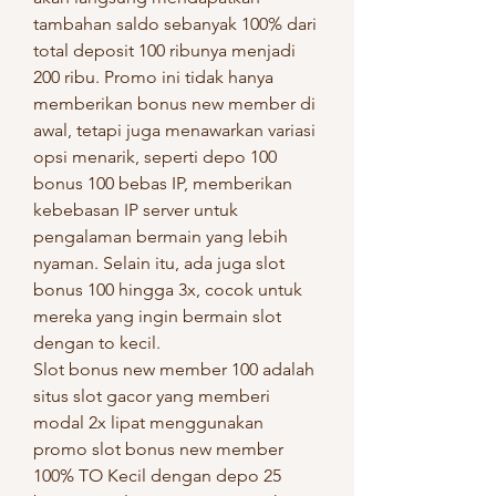
tambahan saldo sebanyak 100% dari 
total deposit 100 ribunya menjadi 
200 ribu. Promo ini tidak hanya 
memberikan bonus new member di 
awal, tetapi juga menawarkan variasi 
opsi menarik, seperti depo 100 
bonus 100 bebas IP, memberikan 
kebebasan IP server untuk 
pengalaman bermain yang lebih 
nyaman. Selain itu, ada juga slot 
bonus 100 hingga 3x, cocok untuk 
mereka yang ingin bermain slot 
dengan to kecil.
Slot bonus new member 100 adalah 
situs slot gacor yang memberi 
modal 2x lipat menggunakan 
promo slot bonus new member 
100% TO Kecil dengan depo 25 