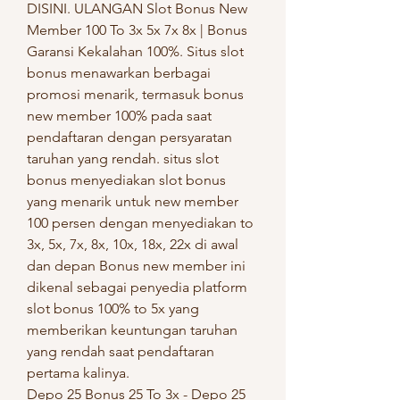
DISINI. ULANGAN Slot Bonus New 
Member 100 To 3x 5x 7x 8x | Bonus 
Garansi Kekalahan 100%. Situs slot 
bonus menawarkan berbagai 
promosi menarik, termasuk bonus 
new member 100% pada saat 
pendaftaran dengan persyaratan 
taruhan yang rendah. situs slot 
bonus menyediakan slot bonus 
yang menarik untuk new member 
100 persen dengan menyediakan to 
3x, 5x, 7x, 8x, 10x, 18x, 22x di awal 
dan depan Bonus new member ini 
dikenal sebagai penyedia platform 
slot bonus 100% to 5x yang 
memberikan keuntungan taruhan 
yang rendah saat pendaftaran 
pertama kalinya.
Depo 25 Bonus 25 To 3x - Depo 25 