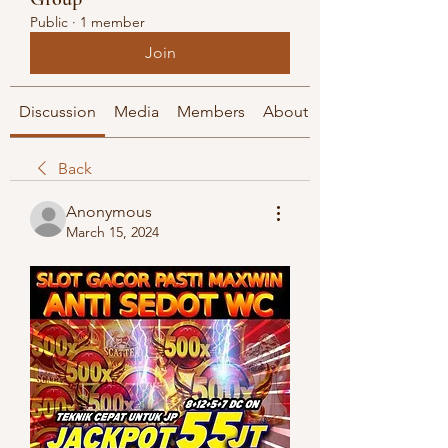
Public
·
1 member
Join
Discussion
Media
Members
About
Back
Anonymous
March 15, 2024