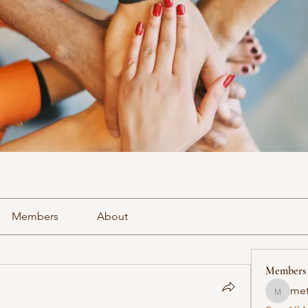
Members
About
Members
met
methowv