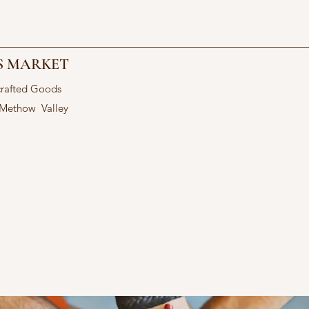
S MARKET
crafted Goods
 Methow Valley