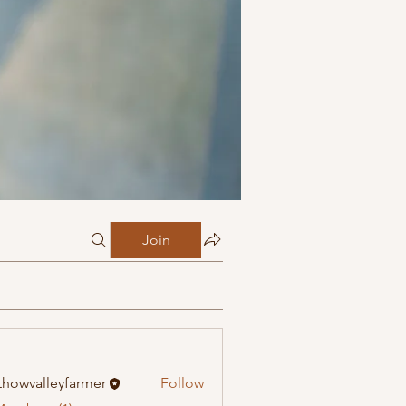
Join
howvalleyfarmer
Follow
alleyfarmer