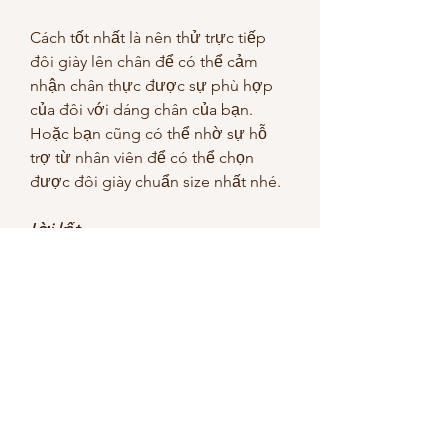
Cách tốt nhất là nên thử trực tiếp 
đôi giày lên chân để có thể cảm 
nhận chân thực được sự phù hợp 
của đôi với dáng chân của bạn. 
Hoặc bạn cũng có thể nhờ sự hỗ 
trợ từ nhân viên để có thể chọn 
được đôi giày chuẩn size nhất nhé. 
Lời kết
Trên đây là một số nguyên tắc vàng 
khi mix đồ với giày da nam màu đỏ. 
Tuy nhiên, luôn nhớ rằng quy tắc 
không cứng nhắc và bạn có thể thử 
nghiệm và sáng tạo theo phong 
cách riêng của mình. Quan trọng 
nhất là tự tin trong cách phối đồ và 
sáng tạo để thể hiện phong cách 