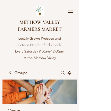
METHOW VALLEY
FARMERS MARKET
Locally Grown Produce and
Artisan Handcrafted Goods
Every Saturday 9:00am-12:00pm
at the Methow Valley
Community center in Twisp,
WA
Groups
Group