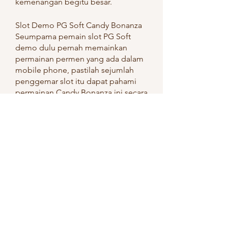
kemenangan begitu besar.
Slot Demo PG Soft Candy Bonanza
Seumpama pemain slot PG Soft 
demo dulu pernah memainkan 
permainan permen yang ada dalam 
mobile phone, pastilah sejumlah 
penggemar slot itu dapat pahami 
permainan Candy Bonanza ini secara 
gampang. Game akun slot demo pg 
soft lengkap ini mempunyai winrate 
yang lumayan besar plus tambahan 
spesifikasi game yang antik. 
Permainan ini mempunyai 
spesifikasi pengali yang bisa selalu 
jadi bertambah dengan 
kemenangan pemain dapatkan 
dalam 1 rotasi.
Slot Demo PG Soft Honey Trap Of 
Diao Chan