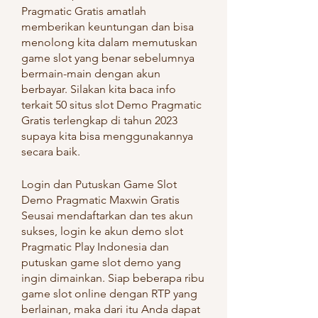
Pragmatic Gratis amatlah 
memberikan keuntungan dan bisa 
menolong kita dalam memutuskan 
game slot yang benar sebelumnya 
bermain-main dengan akun 
berbayar. Silakan kita baca info 
terkait 50 situs slot Demo Pragmatic 
Gratis terlengkap di tahun 2023 
supaya kita bisa menggunakannya 
secara baik.
Login dan Putuskan Game Slot 
Demo Pragmatic Maxwin Gratis
Seusai mendaftarkan dan tes akun 
sukses, login ke akun demo slot 
Pragmatic Play Indonesia dan 
putuskan game slot demo yang 
ingin dimainkan. Siap beberapa ribu 
game slot online dengan RTP yang 
berlainan, maka dari itu Anda dapat 