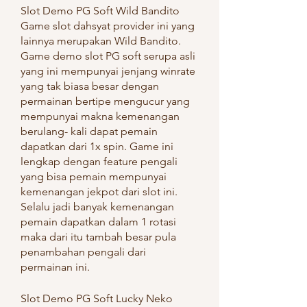
Slot Demo PG Soft Wild Bandito
Game slot dahsyat provider ini yang 
lainnya merupakan Wild Bandito. 
Game demo slot PG soft serupa asli 
yang ini mempunyai jenjang winrate 
yang tak biasa besar dengan 
permainan bertipe mengucur yang 
mempunyai makna kemenangan 
berulang- kali dapat pemain 
dapatkan dari 1x spin. Game ini 
lengkap dengan feature pengali 
yang bisa pemain mempunyai 
kemenangan jekpot dari slot ini. 
Selalu jadi banyak kemenangan 
pemain dapatkan dalam 1 rotasi 
maka dari itu tambah besar pula 
penambahan pengali dari 
permainan ini.
Slot Demo PG Soft Lucky Neko