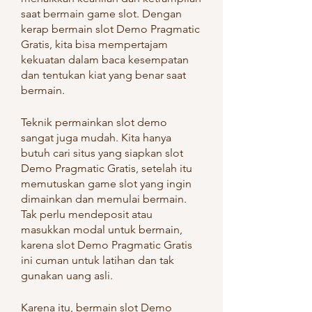
saat bermain game slot. Dengan 
kerap bermain slot Demo Pragmatic 
Gratis, kita bisa mempertajam 
kekuatan dalam baca kesempatan 
dan tentukan kiat yang benar saat 
bermain.
Teknik permainkan slot demo 
sangat juga mudah. Kita hanya 
butuh cari situs yang siapkan slot 
Demo Pragmatic Gratis, setelah itu 
memutuskan game slot yang ingin 
dimainkan dan memulai bermain. 
Tak perlu mendeposit atau 
masukkan modal untuk bermain, 
karena slot Demo Pragmatic Gratis 
ini cuman untuk latihan dan tak 
gunakan uang asli.
Karena itu, bermain slot Demo 