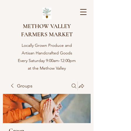
METHOW VALLEY
FARMERS MARKET
Locally Grown Produce and
Artisan Handcrafted Goods
Every Saturday 9:00am-12:00pm
at the Methow Valley
Community center in Twisp,
WA
Groups
Group