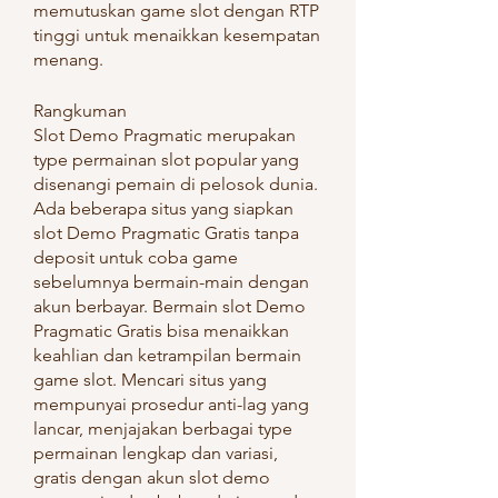
memutuskan game slot dengan RTP 
tinggi untuk menaikkan kesempatan 
menang.
Rangkuman
Slot Demo Pragmatic merupakan 
type permainan slot popular yang 
disenangi pemain di pelosok dunia. 
Ada beberapa situs yang siapkan 
slot Demo Pragmatic Gratis tanpa 
deposit untuk coba game 
sebelumnya bermain-main dengan 
akun berbayar. Bermain slot Demo 
Pragmatic Gratis bisa menaikkan 
keahlian dan ketrampilan bermain 
game slot. Mencari situs yang 
mempunyai prosedur anti-lag yang 
lancar, menjajakan berbagai type 
permainan lengkap dan variasi, 
gratis dengan akun slot demo 