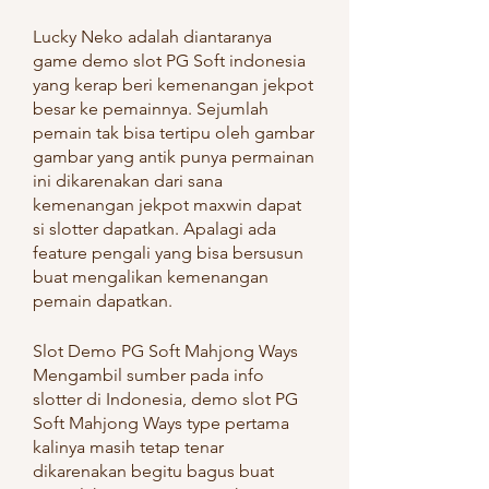
Lucky Neko adalah diantaranya 
game demo slot PG Soft indonesia 
yang kerap beri kemenangan jekpot 
besar ke pemainnya. Sejumlah 
pemain tak bisa tertipu oleh gambar 
gambar yang antik punya permainan 
ini dikarenakan dari sana 
kemenangan jekpot maxwin dapat 
si slotter dapatkan. Apalagi ada 
feature pengali yang bisa bersusun 
buat mengalikan kemenangan 
pemain dapatkan.
Slot Demo PG Soft Mahjong Ways
Mengambil sumber pada info 
slotter di Indonesia, demo slot PG 
Soft Mahjong Ways type pertama 
kalinya masih tetap tenar 
dikarenakan begitu bagus buat 