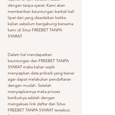
dengan tanpa syarat. Kami akan 
memberikan keuntungan berkali-kali 
lipat dari yang disedaikan ketika 
kalian sebelum bergabung bersama 
kami di Situs FREEBET TANPA 
SYARAT.
Dalam hal mendapatkan 
keuntungan dari FREEBET TANPA 
SYARAT maka kalian wajib 
menyiapkan data pribadi yang benar 
agar dapat melakukan pendaftaran 
dengan mudah. Setelah 
menyiapkannya maka proses 
berikutnya adalah dengan 
mengakses link daftar dari Situs 
FREEBET TANPA SYARAT tersebut. 