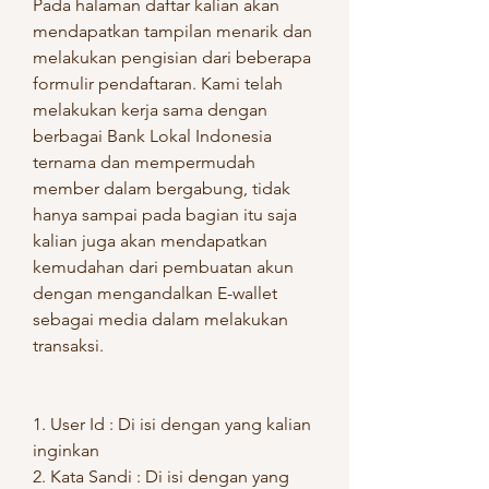
Pada halaman daftar kalian akan 
mendapatkan tampilan menarik dan 
melakukan pengisian dari beberapa 
formulir pendaftaran. Kami telah 
melakukan kerja sama dengan 
berbagai Bank Lokal Indonesia 
ternama dan mempermudah 
member dalam bergabung, tidak 
hanya sampai pada bagian itu saja 
kalian juga akan mendapatkan 
kemudahan dari pembuatan akun 
dengan mengandalkan E-wallet 
sebagai media dalam melakukan 
transaksi.
1. User Id : Di isi dengan yang kalian 
inginkan
2. Kata Sandi : Di isi dengan yang 