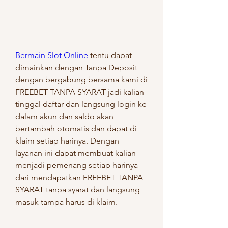
Bermain Slot Online
 tentu dapat 
dimainkan dengan Tanpa Deposit 
dengan bergabung bersama kami di 
FREEBET TANPA SYARAT jadi kalian 
tinggal daftar dan langsung login ke 
dalam akun dan saldo akan 
bertambah otomatis dan dapat di 
klaim setiap harinya. Dengan 
layanan ini dapat membuat kalian 
menjadi pemenang setiap harinya 
dari mendapatkan FREEBET TANPA 
SYARAT tanpa syarat dan langsung 
masuk tampa harus di klaim.