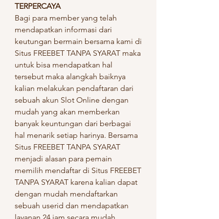
TERPERCAYA
Bagi para member yang telah 
mendapatkan informasi dari 
keutungan bermain bersama kami di 
Situs FREEBET TANPA SYARAT maka 
untuk bisa mendapatkan hal 
tersebut maka alangkah baiknya 
kalian melakukan pendaftaran dari 
sebuah akun Slot Online dengan 
mudah yang akan memberkan 
banyak keuntungan dari berbagai 
hal menarik setiap harinya. Bersama 
Situs FREEBET TANPA SYARAT 
menjadi alasan para pemain 
memilih mendaftar di Situs FREEBET 
TANPA SYARAT karena kalian dapat 
dengan mudah mendaftarkan 
sebuah userid dan mendapatkan 
layanan 24 jam secara mudah 