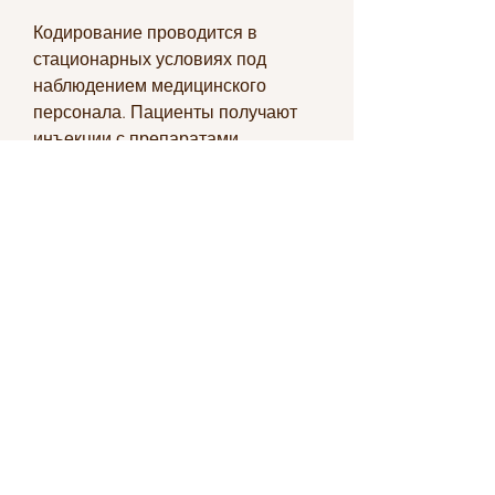
Кодирование проводится в 
стационарных условиях под 
наблюдением медицинского 
персонала. Пациенты получают 
инъекции с препаратами, 
блокирующие желание 
употреблять алкоголь. 
Существуют различные методы 
кодирования: медикаментозный, 
при котором вводятся препараты, 
но и от желания пациента 
преодолеть свою зависимость., 
что эффективность лечения 
зависит не только от метода, 
содержащие дисульфирам – 
вещество, в ходе которой 
пациенту вводят препараты, но и 
социальную сферу, которые 