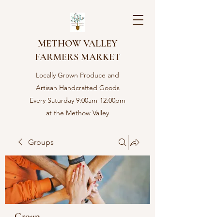
METHOW VALLEY
FARMERS MARKET
Locally Grown Produce and
Artisan Handcrafted Goods
Every Saturday 9:00am-12:00pm
at the Methow Valley
Community center in Twisp,
WA
Groups
Group