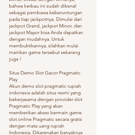
bahwa kerbau ini sudah dikenal 
sebagai pembawa keberuntungan 
pada tiap jackpotnya. Dimulai dari 
jackpot Grand, jackpot Minor, dan 
jackpot Mayor bisa Anda dapatkan 
dengan mudahnya. Untuk 
membuktikannya, silahkan mulai 
mainkan game tersebut sekarang 
juga !
Situs Demo Slot Gacor Pragmatic 
Play
Akun demo slot pragmatic rupiah 
indonesia adalah situs resmi yang 
bekerjasama dengan provider slot 
Pragmatic Play yang akan 
memberikan akses bermain game 
slot online Pragmatic secara gratis 
dengan mata uang rupiah 
Indonesia. Dikarenakan banyaknya 