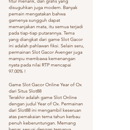
fitur menarik, dan grafis yang 
disuguhkan juga modern. Banyak 
pemain mengatakan bahwa 
gamenya sungguh dapat 
memanjakan mata, itu semua terjadi 
pada tiap-tiap putarannya. Tema 
yang diangkat dari game Slot Gacor 
ini adalah pahlawan fiksi. Selain seru, 
permainan Slot Gacor Avenger juga 
mampu membawa kemenangan 
nyata pada nilai RTP mencapai 
97.00% !
Game Slot Gacor Online Year of Ox 
dari Situs Slot88
Terakhir adalah game Slot Online 
dengan judul Year of Ox. Permainan 
dari Slot88 ini mengambil keseruan 
atas pemakaian tema tahun kerbau 
penuh keberuntungan. Memang 
benar, sesuai dengan temanya, 