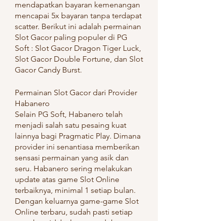
mendapatkan bayaran kemenangan 
mencapai 5x bayaran tanpa terdapat 
scatter. Berikut ini adalah permainan 
Slot Gacor paling populer di PG 
Soft : Slot Gacor Dragon Tiger Luck, 
Slot Gacor Double Fortune, dan Slot 
Gacor Candy Burst.
Permainan Slot Gacor dari Provider 
Habanero
Selain PG Soft, Habanero telah 
menjadi salah satu pesaing kuat 
lainnya bagi Pragmatic Play. Dimana 
provider ini senantiasa memberikan 
sensasi permainan yang asik dan 
seru. Habanero sering melakukan 
update atas game Slot Online 
terbaiknya, minimal 1 setiap bulan. 
Dengan keluarnya game-game Slot 
Online terbaru, sudah pasti setiap 