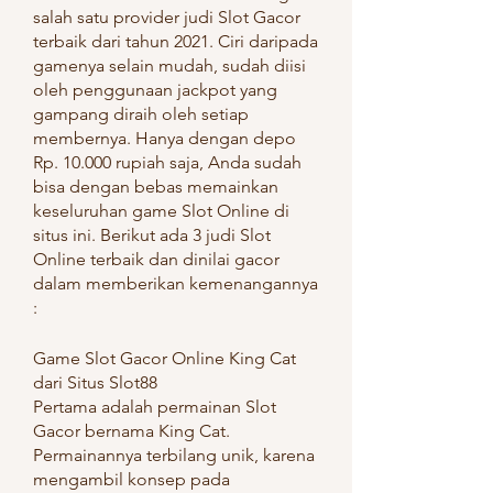
salah satu provider judi Slot Gacor 
terbaik dari tahun 2021. Ciri daripada 
gamenya selain mudah, sudah diisi 
oleh penggunaan jackpot yang 
gampang diraih oleh setiap 
membernya. Hanya dengan depo 
Rp. 10.000 rupiah saja, Anda sudah 
bisa dengan bebas memainkan 
keseluruhan game Slot Online di 
situs ini. Berikut ada 3 judi Slot 
Online terbaik dan dinilai gacor 
dalam memberikan kemenangannya 
:
Game Slot Gacor Online King Cat 
dari Situs Slot88
Pertama adalah permainan Slot 
Gacor bernama King Cat. 
Permainannya terbilang unik, karena 
mengambil konsep pada 