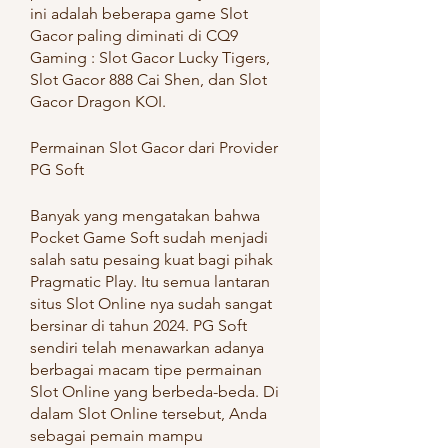
ini adalah beberapa game Slot 
Gacor paling diminati di CQ9 
Gaming : Slot Gacor Lucky Tigers, 
Slot Gacor 888 Cai Shen, dan Slot 
Gacor Dragon KOI.
Permainan Slot Gacor dari Provider 
PG Soft
Banyak yang mengatakan bahwa 
Pocket Game Soft sudah menjadi 
salah satu pesaing kuat bagi pihak 
Pragmatic Play. Itu semua lantaran 
situs Slot Online nya sudah sangat 
bersinar di tahun 2024. PG Soft 
sendiri telah menawarkan adanya 
berbagai macam tipe permainan 
Slot Online yang berbeda-beda. Di 
dalam Slot Online tersebut, Anda 
sebagai pemain mampu 