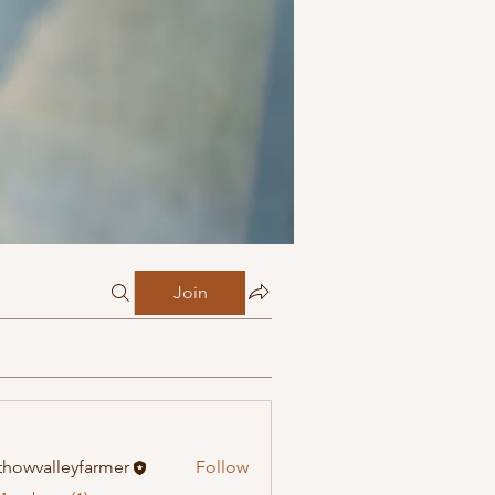
Join
howvalleyfarmer
Follow
alleyfarmer