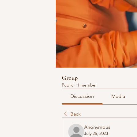
Group
Public
·
1 member
Discussion
Media
Back
Anonymous
July 26, 2023