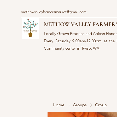
methowvalleyfarmersmarket@gmail.com
METHOW VALLEY FARMER
Locally Grown Produce and Artisan Hand
Every Saturday 9:00am-12:00pm at the
Community center in Twisp, WA
Home
Groups
Group