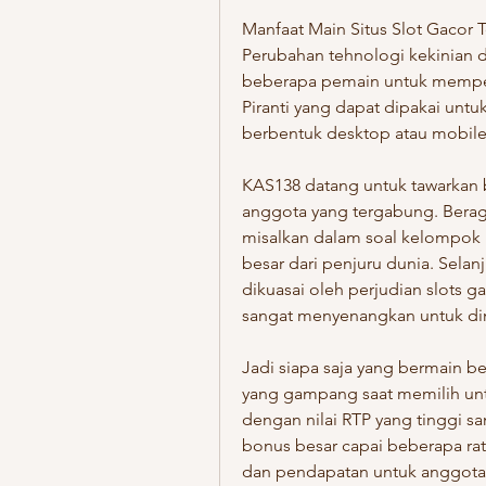
Manfaat Main Situs Slot Gacor 
Perubahan tehnologi kekinian
beberapa pemain untuk mempero
Piranti yang dapat dipakai untuk
berbentuk desktop atau mobile
KAS138 datang untuk tawarkan 
anggota yang tergabung. Berag
misalkan dalam soal kelompok p
besar dari penjuru dunia. Selanj
dikuasai oleh perjudian slots 
sangat menyenangkan untuk di
Jadi siapa saja yang bermain
yang gampang saat memilih untu
dengan nilai RTP yang tinggi s
bonus besar capai beberapa rat
dan pendapatan untuk anggota