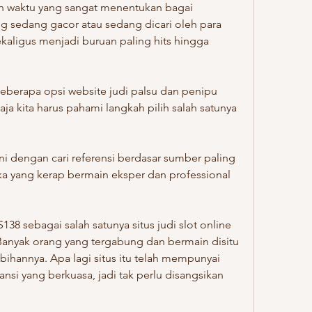
h waktu yang sangat menentukan bagai 
ang sedang gacor atau sedang dicari oleh para 
ekaligus menjadi buruan paling hits hingga 
beberapa opsi website judi palsu dan penipu 
aja kita harus pahami langkah pilih salah satunya 
ni dengan cari referensi berdasar sumber paling 
a yang kerap bermain eksper dan professional 
38 sebagai salah satunya situs judi slot online 
 Banyak orang yang tergabung dan bermain disitu 
bihannya. Apa lagi situs itu telah mempunyai 
stansi yang berkuasa, jadi tak perlu disangsikan 