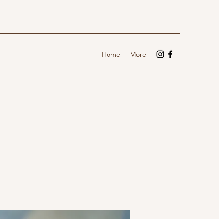
Home
More