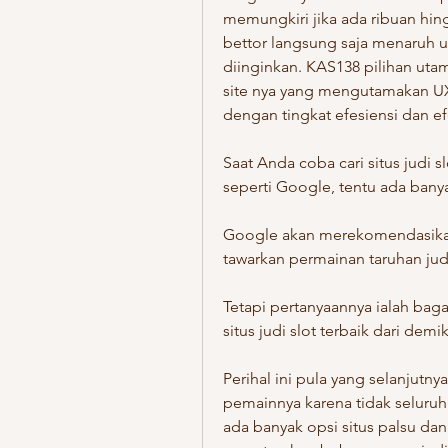
memungkiri jika ada ribuan hing
bettor langsung saja menaruh u
diinginkan. KAS138 pilihan uta
site nya yang mengutamakan U
dengan tingkat efesiensi dan efe
Saat Anda coba cari situs judi s
seperti Google, tentu ada bany
Google akan merekomendasikan b
tawarkan permainan taruhan jud
Tetapi pertanyaannya ialah bagai
situs judi slot terbaik dari demi
Perihal ini pula yang selanjutny
pemainnya karena tidak seluruhn
ada banyak opsi situs palsu da