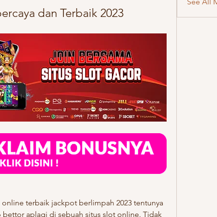
See All 
rpercaya dan Terbaik 2023
online terbaik jackpot berlimpah 2023 tentunya 
bettor aplagi di sebuah situs slot online. Tidak 