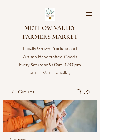
METHOW VALLEY
FARMERS MARKET
Locally Grown Produce and
Artisan Handcrafted Goods
Every Saturday 9:00am-12:00pm
at the Methow Valley
Community center in Twisp,
WA
Groups
Group