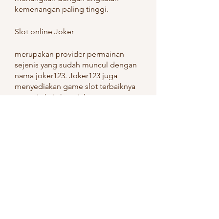
kemenangan paling tinggi.
Slot online Joker
merupakan provider permainan 
sejenis yang sudah muncul dengan 
nama joker123. Joker123 juga 
menyediakan game slot terbaiknya 
seperti chai shen riches, yang 
membagikan kemenangan jackpot 
terbesar yang menggiurkan. Game 
ini menjadi opsi terbaik dari semua 
permainan joker123.
Slot online CQ9
Menawarkan 7 permainan saran yang 
sangat menguntungkan merupakan 
so sweet, rave jump, Mr rich, wild 
tarzan, vampire kiss, god of chess 