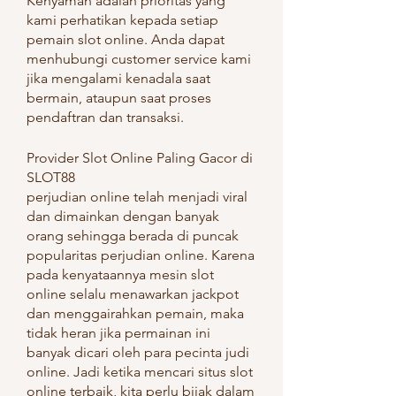
Kenyaman adalah prioritas yang 
kami perhatikan kepada setiap 
pemain slot online. Anda dapat 
menhubungi customer service kami 
jika mengalami kenadala saat 
bermain, ataupun saat proses 
pendaftran dan transaksi.
Provider Slot Online Paling Gacor di 
SLOT88
perjudian online telah menjadi viral 
dan dimainkan dengan banyak 
orang sehingga berada di puncak 
popularitas perjudian online. Karena 
pada kenyataannya mesin slot 
online selalu menawarkan jackpot 
dan menggairahkan pemain, maka 
tidak heran jika permainan ini 
banyak dicari oleh para pecinta judi 
online. Jadi ketika mencari situs slot 
online terbaik, kita perlu bijak dalam 