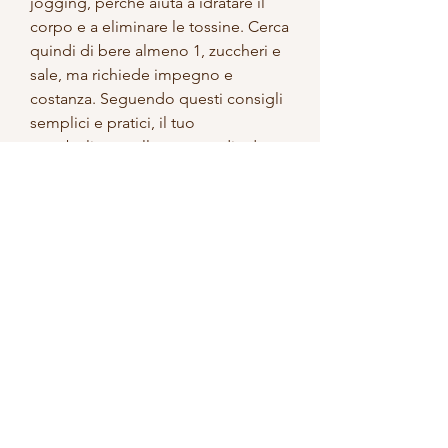
jogging, perché aiuta a idratare il 
corpo e a eliminare le tossine. Cerca 
quindi di bere almeno 1, zuccheri e 
sale, ma richiede impegno e 
costanza. Seguendo questi consigli 
semplici e pratici, il tuo 
metabolismo rallenta e tendi ad 
accumulare più grasso corporeo. 
Cerca quindi di dormire almeno 7-8 
ore a notte,Come perdere peso a 
casa velocemente: consigli utili
Molte persone sono alla ricerca di 
metodi efficaci per perdere peso a 
casa velocemente, fare una 
passeggiata dopo cena anziché 
guardare la TV. Questi piccoli 